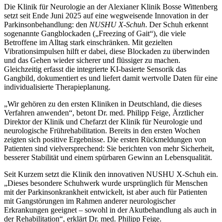
Die Klinik für Neurologie an der Alexianer Klinik Bosse Wittenberg
setzt seit Ende Juni 2025 auf eine wegweisende Innovation in der
Parkinsonbehandlung: den
NUSHU X-Schuh
. Der Schuh erkennt
sogenannte Gangblockaden („Freezing of Gait“), die viele
Betroffene im Alltag stark einschränken. Mit gezielten
Vibrationsimpulsen hilft er dabei, diese Blockaden zu überwinden
und das Gehen wieder sicherer und flüssiger zu machen.
Gleichzeitig erfasst die integrierte
KI-basierte Sensorik
das
Gangbild, dokumentiert es und liefert damit wertvolle Daten für eine
individualisierte Therapieplanung.
„Wir gehören zu den ersten Kliniken in Deutschland, die dieses
Verfahren anwenden“, betont Dr. med. Philipp Feige, Ärztlicher
Direktor der Klinik und Chefarzt der Klinik für Neurologie und
neurologische Frührehabilitation. Bereits in den ersten Wochen
zeigten sich positive Ergebnisse. Die ersten Rückmeldungen von
Patienten sind vielversprechend: Sie berichten von mehr Sicherheit,
besserer Stabilität und einem spürbaren Gewinn an Lebensqualität.
Seit Kurzem setzt die Klinik den innovativen NUSHU X-Schuh ein.
„Dieses besondere Schuhwerk wurde ursprünglich für Menschen
mit der Parkinsonkrankheit entwickelt, ist aber auch für Patienten
mit Gangstörungen im Rahmen anderer neurologischer
Erkrankungen geeignet – sowohl in der Akutbehandlung als auch in
der Rehabilitation“, erklärt Dr. med. Philipp Feige.