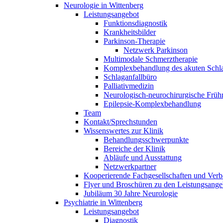
Neurologie in Wittenberg
Leistungsangebot
Funktionsdiagnostik
Krankheitsbilder
Parkinson-Therapie
Netzwerk Parkinson
Multimodale Schmerztherapie
Komplexbehandlung des akuten Schla
Schlaganfallbüro
Palliativmedizin
Neurologisch-neurochirurgische Frühr
Epilepsie-Komplexbehandlung
Team
Kontakt/Sprechstunden
Wissenswertes zur Klinik
Behandlungsschwerpunkte
Bereiche der Klinik
Abläufe und Ausstattung
Netzwerkpartner
Kooperierende Fachgesellschaften und Ver
Flyer und Broschüren zu den Leistungsange
Jubiläum 30 Jahre Neurologie
Psychiatrie in Wittenberg
Leistungsangebot
Diagnostik