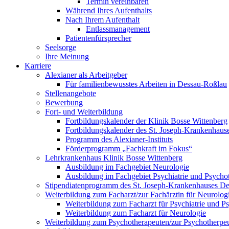
Termin vereinbaren
Während Ihres Aufenthalts
Nach Ihrem Aufenthalt
Entlassmanagement
Patientenfürsprecher
Seelsorge
Ihre Meinung
Karriere
Alexianer als Arbeitgeber
Für familienbewusstes Arbeiten in Dessau-Roßlau
Stellenangebote
Bewerbung
Fort- und Weiterbildung
Fortbildungskalender der Klinik Bosse Wittenberg
Fortbildungskalender des St. Joseph-Krankenhaus
Programm des Alexianer-Instituts
Förderprogramm „Fachkraft im Fokus“
Lehrkrankenhaus Klinik Bosse Wittenberg
Ausbildung im Fachgebiet Neurologie
Ausbildung im Fachgebiet Psychiatrie und Psycho
Stipendiatenprogramm des St. Joseph-Krankenhauses D
Weiterbildung zum Facharzt/zur Fachärztin für Neurologi
Weiterbildung zum Facharzt für Psychiatrie und P
Weiterbildung zum Facharzt für Neurologie
Weiterbildung zum Psychotherapeuten/zur Psychotherpeu