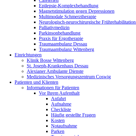
Cafeterien
Epilepsie-Komplexbehandlung
Magnetstimulation gegen Depressionen
Multimodale Schmerztherapie
Neurologisch-neurochirurgische Frührehabilitation
Palliativmedizin
Parkinsonbehandlung
Praxis für Ergotherapie
Traumaambulanz Dessau
Traumaambulanz Wittenberg
Einrichtungen
Klinik Bosse Wittenberg
St. Joseph-Krankenhaus Dessau
Alexianer Ambulante Dienste
Medizinisches Versorgungszentrum Coswig
Patienten und Klienten
Informationen für Patienten
Vor Ihrem Aufenthalt
Anfahrt
Aufnahme
Checkliste
Häufig gestellte Fragen
Kosten
Notaufnahme
Parken