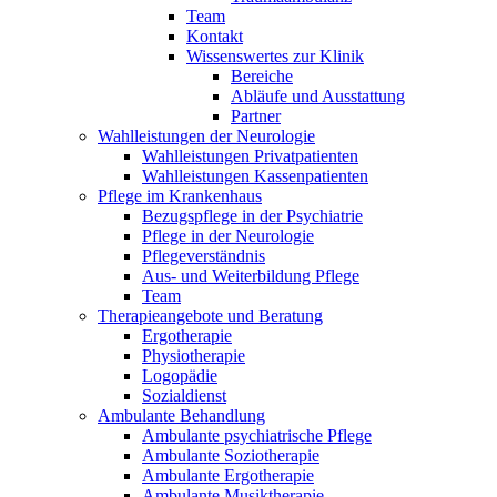
Team
Kontakt
Wissenswertes zur Klinik
Bereiche
Abläufe und Ausstattung
Partner
Wahlleistungen der Neurologie
Wahlleistungen Privatpatienten
Wahlleistungen Kassenpatienten
Pflege im Krankenhaus
Bezugspflege in der Psychiatrie
Pflege in der Neurologie
Pflegeverständnis
Aus- und Weiterbildung Pflege
Team
Therapieangebote und Beratung
Ergotherapie
Physiotherapie
Logopädie
Sozialdienst
Ambulante Behandlung
Ambulante psychiatrische Pflege
Ambulante Soziotherapie
Ambulante Ergotherapie
Ambulante Musiktherapie