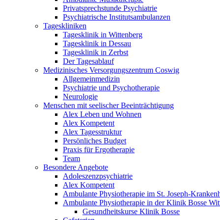
Privatsprechstunde Psychiatrie
Psychiatrische Institutsambulanzen
Tageskliniken
Tagesklinik in Wittenberg
Tagesklinik in Dessau
Tagesklinik in Zerbst
Der Tagesablauf
Medizinisches Versorgungszentrum Coswig
Allgemeinmedizin
Psychiatrie und Psychotherapie
Neurologie
Menschen mit seelischer Beeinträchtigung
Alex Leben und Wohnen
Alex Kompetent
Alex Tagesstruktur
Persönliches Budget
Praxis für Ergotherapie
Team
Besondere Angebote
Adoleszenzpsychiatrie
Alex Kompetent
Ambulante Physiotherapie im St. Joseph-Kranken
Ambulante Physiotherapie in der Klinik Bosse Wit
Gesundheitskurse Klinik Bosse