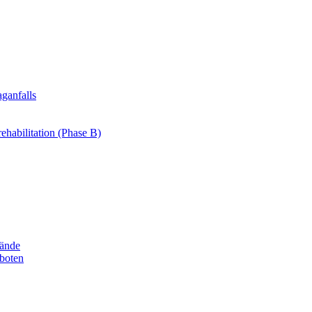
ganfalls
ehabilitation (Phase B)
bände
boten