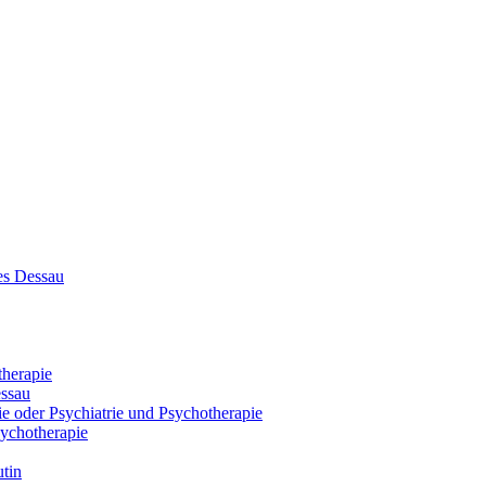
es Dessau
therapie
essau
e oder Psychiatrie und Psychotherapie
sychotherapie
tin