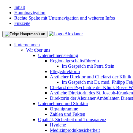
Inhalt
Hauptnavigation
Rechte Spalte mit Unternavigation und weiteren Infos
Fußzeile
Unternehmen
Wir über uns
Unternehmensleitung
Regionalgeschäftsführerin
Im Gespräch mit Petra Stein
Pflegedirektorin
Ärztlicher Direktor und Chefarzt der Klinik
Im Gespräch mit Dr. med. Philipp Fei
Chefarzt der Psychiatrie der Klinik Bosse W
Ärztliche Direktorin des St. Joseph-Kranke
Direktorin der Alexianer Ambulanten Diens
Unternehmen und Struktur
Organigramme
Zahlen und Fakten
Qualität, Sicherheit und Transparenz
Hygiene
Medizinproduktesicherheit