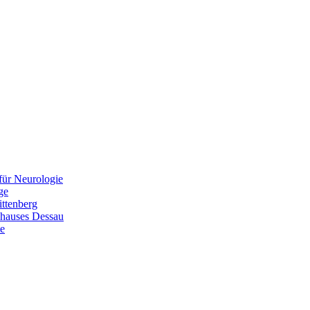
 für Neurologie
ge
ittenberg
nhauses Dessau
te