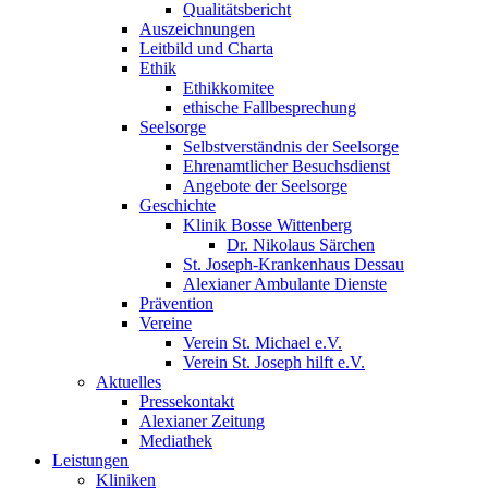
Qualitätsbericht
Auszeichnungen
Leitbild und Charta
Ethik
Ethikkomitee
ethische Fallbesprechung
Seelsorge
Selbstverständnis der Seelsorge
Ehrenamtlicher Besuchsdienst
Angebote der Seelsorge
Geschichte
Klinik Bosse Wittenberg
Dr. Nikolaus Särchen
St. Joseph-Krankenhaus Dessau
Alexianer Ambulante Dienste
Prävention
Vereine
Verein St. Michael e.V.
Verein St. Joseph hilft e.V.
Aktuelles
Pressekontakt
Alexianer Zeitung
Mediathek
Leistungen
Kliniken