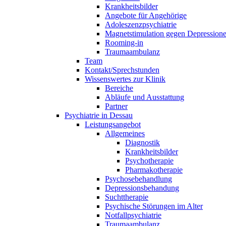
Krankheitsbilder
Angebote für Angehörige
Adoleszenzpsychiatrie
Magnetstimulation gegen Depression
Rooming-in
Traumaambulanz
Team
Kontakt/Sprechstunden
Wissenswertes zur Klinik
Bereiche
Abläufe und Ausstattung
Partner
Psychiatrie in Dessau
Leistungsangebot
Allgemeines
Diagnostik
Krankheitsbilder
Psychotherapie
Pharmakotherapie
Psychosebehandlung
Depressionsbehandung
Suchttherapie
Psychische Störungen im Alter
Notfallpsychiatrie
Traumaambulanz