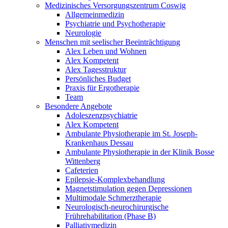
Medizinisches Versorgungszentrum Coswig
Allgemeinmedizin
Psychiatrie und Psychotherapie
Neurologie
Menschen mit seelischer Beeinträchtigung
Alex Leben und Wohnen
Alex Kompetent
Alex Tagesstruktur
Persönliches Budget
Praxis für Ergotherapie
Team
Besondere Angebote
Adoleszenzpsychiatrie
Alex Kompetent
Ambulante Physiotherapie im St. Joseph-
Krankenhaus Dessau
Ambulante Physiotherapie in der Klinik Bosse
Wittenberg
Cafeterien
Epilepsie-Komplexbehandlung
Magnetstimulation gegen Depressionen
Multimodale Schmerztherapie
Neurologisch-neurochirurgische
Frührehabilitation (Phase B)
Palliativmedizin