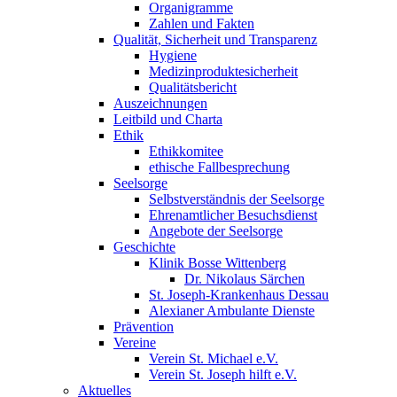
Organigramme
Zahlen und Fakten
Qualität, Sicherheit und Transparenz
Hygiene
Medizinproduktesicherheit
Qualitätsbericht
Auszeichnungen
Leitbild und Charta
Ethik
Ethikkomitee
ethische Fallbesprechung
Seelsorge
Selbstverständnis der Seelsorge
Ehrenamtlicher Besuchsdienst
Angebote der Seelsorge
Geschichte
Klinik Bosse Wittenberg
Dr. Nikolaus Särchen
St. Joseph-Krankenhaus Dessau
Alexianer Ambulante Dienste
Prävention
Vereine
Verein St. Michael e.V.
Verein St. Joseph hilft e.V.
Aktuelles