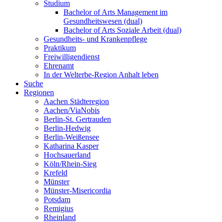
Studium
Bachelor of Arts Management im
Gesundheitswesen (dual)
Bachelor of Arts Soziale Arbeit (dual)
Gesundheits- und Krankenpflege
Praktikum
Freiwilligendienst
Ehrenamt
In der Welterbe-Region Anhalt leben
Suche
Regionen
Aachen Städteregion
Aachen/ViaNobis
Berlin-St. Gertrauden
Berlin-Hedwig
Berlin-Weißensee
Katharina Kasper
Hochsauerland
Köln/Rhein-Sieg
Krefeld
Münster
Münster-Misericordia
Potsdam
Remigius
Rheinland