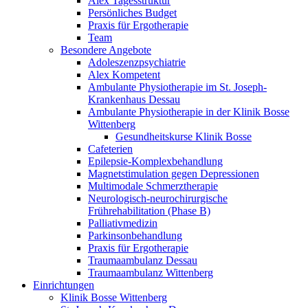
Alex Tagesstruktur
Persönliches Budget
Praxis für Ergotherapie
Team
Besondere Angebote
Adoleszenzpsychiatrie
Alex Kompetent
Ambulante Physiotherapie im St. Joseph-
Krankenhaus Dessau
Ambulante Physiotherapie in der Klinik Bosse
Wittenberg
Gesundheitskurse Klinik Bosse
Cafeterien
Epilepsie-Komplexbehandlung
Magnetstimulation gegen Depressionen
Multimodale Schmerztherapie
Neurologisch-neurochirurgische
Frührehabilitation (Phase B)
Palliativmedizin
Parkinsonbehandlung
Praxis für Ergotherapie
Traumaambulanz Dessau
Traumaambulanz Wittenberg
Einrichtungen
Klinik Bosse Wittenberg