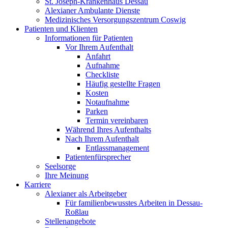
St. Joseph-Krankenhaus Dessau
Alexianer Ambulante Dienste
Medizinisches Versorgungszentrum Coswig
Patienten und Klienten
Informationen für Patienten
Vor Ihrem Aufenthalt
Anfahrt
Aufnahme
Checkliste
Häufig gestellte Fragen
Kosten
Notaufnahme
Parken
Termin vereinbaren
Während Ihres Aufenthalts
Nach Ihrem Aufenthalt
Entlassmanagement
Patientenfürsprecher
Seelsorge
Ihre Meinung
Karriere
Alexianer als Arbeitgeber
Für familienbewusstes Arbeiten in Dessau-
Roßlau
Stellenangebote