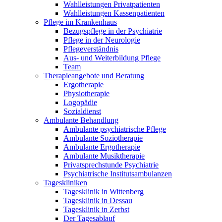
Wahlleistungen Privatpatienten
Wahlleistungen Kassenpatienten
Pflege im Krankenhaus
Bezugspflege in der Psychiatrie
Pflege in der Neurologie
Pflegeverständnis
Aus- und Weiterbildung Pflege
Team
Therapieangebote und Beratung
Ergotherapie
Physiotherapie
Logopädie
Sozialdienst
Ambulante Behandlung
Ambulante psychiatrische Pflege
Ambulante Soziotherapie
Ambulante Ergotherapie
Ambulante Musiktherapie
Privatsprechstunde Psychiatrie
Psychiatrische Institutsambulanzen
Tageskliniken
Tagesklinik in Wittenberg
Tagesklinik in Dessau
Tagesklinik in Zerbst
Der Tagesablauf