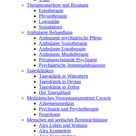
Therapieangebote und Beratung
Ergotherapie
Physiotherapie
Logopädie
Sozialdienst
Ambulante Behandlung
Ambulante psychiatrische Pflege
Ambulante Soziotherapie
Ambulante Ergotherapie
Ambulante Musiktherapie
Privatsprechstunde Psychiatrie
Psychiatrische Institutsambulanzen
Tageskliniken
Tagesklinik in Wittenberg
Tagesklinik in Dessau
Tagesklinik in Zerbst
Der Tagesablauf
Medizinisches Versorgungszentrum Coswig
Allgemeinmedizin
Psychiatrie und Psychotherapie
Neurologie
Menschen mit seelischer Beeinträchtigung
Alex Leben und Wohnen
Alex Kompetent