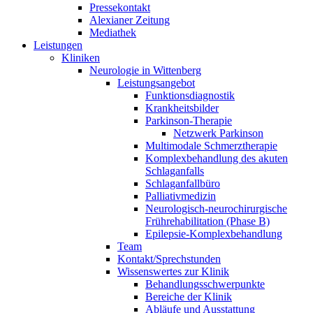
Pressekontakt
Alexianer Zeitung
Mediathek
Leistungen
Kliniken
Neurologie in Wittenberg
Leistungsangebot
Funktionsdiagnostik
Krankheitsbilder
Parkinson-Therapie
Netzwerk Parkinson
Multimodale Schmerztherapie
Komplexbehandlung des akuten
Schlaganfalls
Schlaganfallbüro
Palliativmedizin
Neurologisch-neurochirurgische
Frührehabilitation (Phase B)
Epilepsie-Komplexbehandlung
Team
Kontakt/Sprechstunden
Wissenswertes zur Klinik
Behandlungsschwerpunkte
Bereiche der Klinik
Abläufe und Ausstattung