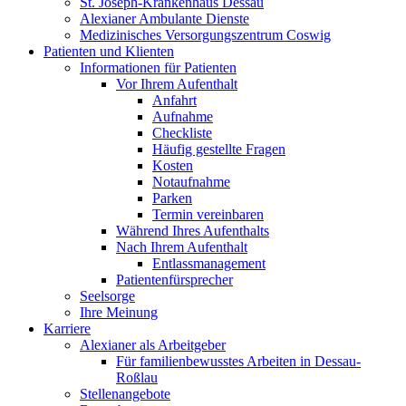
St. Joseph-Krankenhaus Dessau
Alexianer Ambulante Dienste
Medizinisches Versorgungszentrum Coswig
Patienten und Klienten
Informationen für Patienten
Vor Ihrem Aufenthalt
Anfahrt
Aufnahme
Checkliste
Häufig gestellte Fragen
Kosten
Notaufnahme
Parken
Termin vereinbaren
Während Ihres Aufenthalts
Nach Ihrem Aufenthalt
Entlassmanagement
Patientenfürsprecher
Seelsorge
Ihre Meinung
Karriere
Alexianer als Arbeitgeber
Für familienbewusstes Arbeiten in Dessau-
Roßlau
Stellenangebote