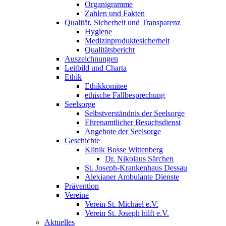
Organigramme
Zahlen und Fakten
Qualität, Sicherheit und Transparenz
Hygiene
Medizinproduktesicherheit
Qualitätsbericht
Auszeichnungen
Leitbild und Charta
Ethik
Ethikkomitee
ethische Fallbesprechung
Seelsorge
Selbstverständnis der Seelsorge
Ehrenamtlicher Besuchsdienst
Angebote der Seelsorge
Geschichte
Klinik Bosse Wittenberg
Dr. Nikolaus Särchen
St. Joseph-Krankenhaus Dessau
Alexianer Ambulante Dienste
Prävention
Vereine
Verein St. Michael e.V.
Verein St. Joseph hilft e.V.
Aktuelles