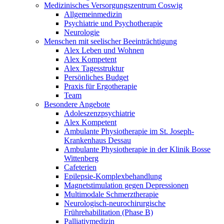
Medizinisches Versorgungszentrum Coswig
Allgemeinmedizin
Psychiatrie und Psychotherapie
Neurologie
Menschen mit seelischer Beeinträchtigung
Alex Leben und Wohnen
Alex Kompetent
Alex Tagesstruktur
Persönliches Budget
Praxis für Ergotherapie
Team
Besondere Angebote
Adoleszenzpsychiatrie
Alex Kompetent
Ambulante Physiotherapie im St. Joseph-
Krankenhaus Dessau
Ambulante Physiotherapie in der Klinik Bosse
Wittenberg
Cafeterien
Epilepsie-Komplexbehandlung
Magnetstimulation gegen Depressionen
Multimodale Schmerztherapie
Neurologisch-neurochirurgische
Frührehabilitation (Phase B)
Palliativmedizin