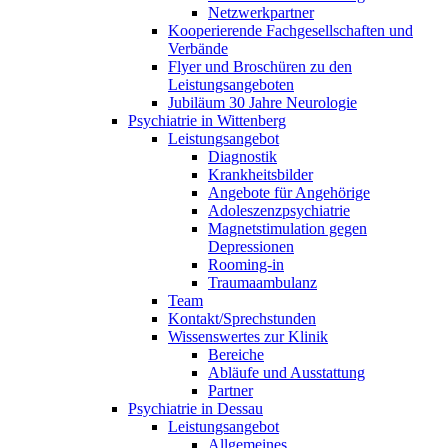
Netzwerkpartner
Kooperierende Fachgesellschaften und
Verbände
Flyer und Broschüren zu den
Leistungsangeboten
Jubiläum 30 Jahre Neurologie
Psychiatrie in Wittenberg
Leistungsangebot
Diagnostik
Krankheitsbilder
Angebote für Angehörige
Adoleszenzpsychiatrie
Magnetstimulation gegen
Depressionen
Rooming-in
Traumaambulanz
Team
Kontakt/Sprechstunden
Wissenswertes zur Klinik
Bereiche
Abläufe und Ausstattung
Partner
Psychiatrie in Dessau
Leistungsangebot
Allgemeines