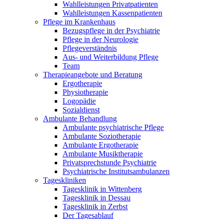
Wahlleistungen Privatpatienten
Wahlleistungen Kassenpatienten
Pflege im Krankenhaus
Bezugspflege in der Psychiatrie
Pflege in der Neurologie
Pflegeverständnis
Aus- und Weiterbildung Pflege
Team
Therapieangebote und Beratung
Ergotherapie
Physiotherapie
Logopädie
Sozialdienst
Ambulante Behandlung
Ambulante psychiatrische Pflege
Ambulante Soziotherapie
Ambulante Ergotherapie
Ambulante Musiktherapie
Privatsprechstunde Psychiatrie
Psychiatrische Institutsambulanzen
Tageskliniken
Tagesklinik in Wittenberg
Tagesklinik in Dessau
Tagesklinik in Zerbst
Der Tagesablauf