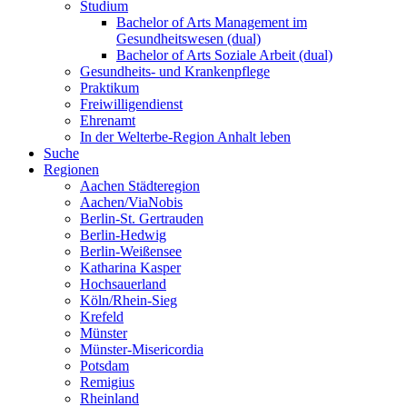
Studium
Bachelor of Arts Management im
Gesundheitswesen (dual)
Bachelor of Arts Soziale Arbeit (dual)
Gesundheits- und Krankenpflege
Praktikum
Freiwilligendienst
Ehrenamt
In der Welterbe-Region Anhalt leben
Suche
Regionen
Aachen Städteregion
Aachen/ViaNobis
Berlin-St. Gertrauden
Berlin-Hedwig
Berlin-Weißensee
Katharina Kasper
Hochsauerland
Köln/Rhein-Sieg
Krefeld
Münster
Münster-Misericordia
Potsdam
Remigius
Rheinland