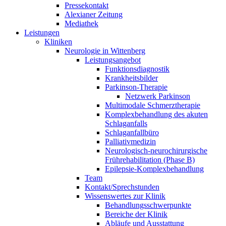
Pressekontakt
Alexianer Zeitung
Mediathek
Leistungen
Kliniken
Neurologie in Wittenberg
Leistungsangebot
Funktionsdiagnostik
Krankheitsbilder
Parkinson-Therapie
Netzwerk Parkinson
Multimodale Schmerztherapie
Komplexbehandlung des akuten
Schlaganfalls
Schlaganfallbüro
Palliativmedizin
Neurologisch-neurochirurgische
Frührehabilitation (Phase B)
Epilepsie-Komplexbehandlung
Team
Kontakt/Sprechstunden
Wissenswertes zur Klinik
Behandlungsschwerpunkte
Bereiche der Klinik
Abläufe und Ausstattung