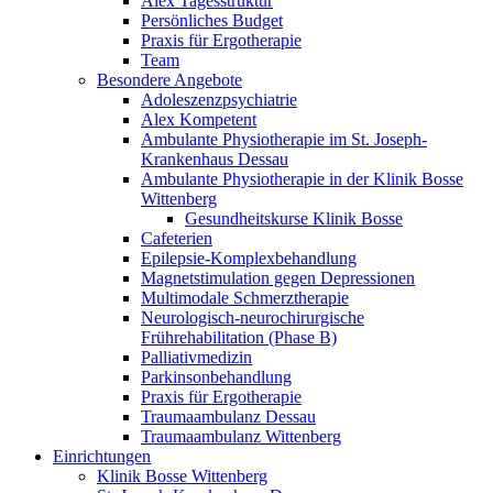
Alex Tagesstruktur
Persönliches Budget
Praxis für Ergotherapie
Team
Besondere Angebote
Adoleszenzpsychiatrie
Alex Kompetent
Ambulante Physiotherapie im St. Joseph-
Krankenhaus Dessau
Ambulante Physiotherapie in der Klinik Bosse
Wittenberg
Gesundheitskurse Klinik Bosse
Cafeterien
Epilepsie-Komplexbehandlung
Magnetstimulation gegen Depressionen
Multimodale Schmerztherapie
Neurologisch-neurochirurgische
Frührehabilitation (Phase B)
Palliativmedizin
Parkinsonbehandlung
Praxis für Ergotherapie
Traumaambulanz Dessau
Traumaambulanz Wittenberg
Einrichtungen
Klinik Bosse Wittenberg