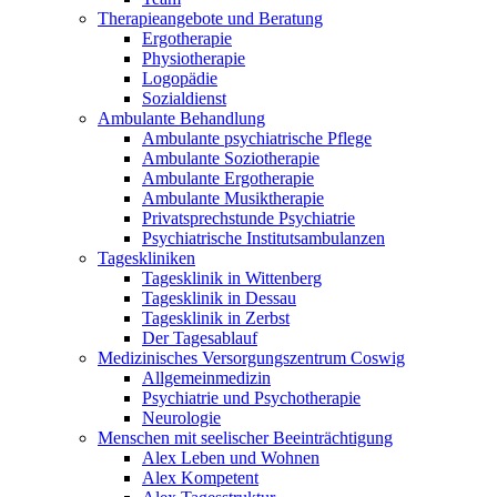
Therapieangebote und Beratung
Ergotherapie
Physiotherapie
Logopädie
Sozialdienst
Ambulante Behandlung
Ambulante psychiatrische Pflege
Ambulante Soziotherapie
Ambulante Ergotherapie
Ambulante Musiktherapie
Privatsprechstunde Psychiatrie
Psychiatrische Institutsambulanzen
Tageskliniken
Tagesklinik in Wittenberg
Tagesklinik in Dessau
Tagesklinik in Zerbst
Der Tagesablauf
Medizinisches Versorgungszentrum Coswig
Allgemeinmedizin
Psychiatrie und Psychotherapie
Neurologie
Menschen mit seelischer Beeinträchtigung
Alex Leben und Wohnen
Alex Kompetent