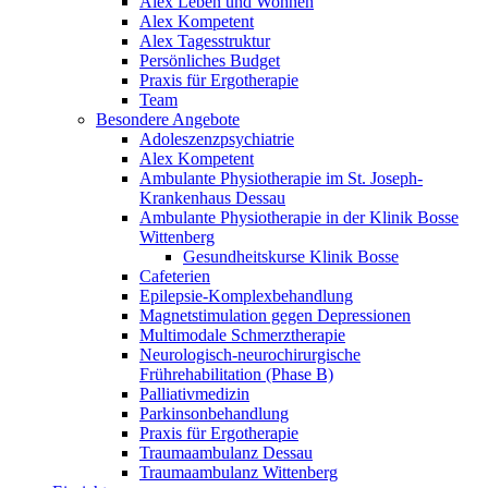
Alex Leben und Wohnen
Alex Kompetent
Alex Tagesstruktur
Persönliches Budget
Praxis für Ergotherapie
Team
Besondere Angebote
Adoleszenzpsychiatrie
Alex Kompetent
Ambulante Physiotherapie im St. Joseph-
Krankenhaus Dessau
Ambulante Physiotherapie in der Klinik Bosse
Wittenberg
Gesundheitskurse Klinik Bosse
Cafeterien
Epilepsie-Komplexbehandlung
Magnetstimulation gegen Depressionen
Multimodale Schmerztherapie
Neurologisch-neurochirurgische
Frührehabilitation (Phase B)
Palliativmedizin
Parkinsonbehandlung
Praxis für Ergotherapie
Traumaambulanz Dessau
Traumaambulanz Wittenberg