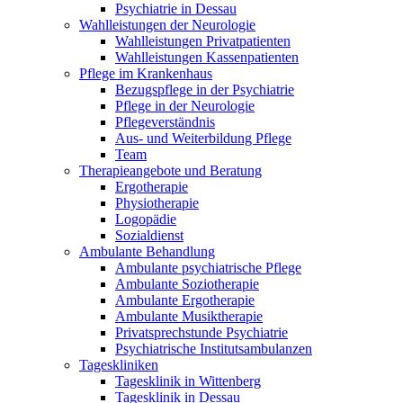
Psychiatrie in Dessau
Wahlleistungen der Neurologie
Wahlleistungen Privatpatienten
Wahlleistungen Kassenpatienten
Pflege im Krankenhaus
Bezugspflege in der Psychiatrie
Pflege in der Neurologie
Pflegeverständnis
Aus- und Weiterbildung Pflege
Team
Therapieangebote und Beratung
Ergotherapie
Physiotherapie
Logopädie
Sozialdienst
Ambulante Behandlung
Ambulante psychiatrische Pflege
Ambulante Soziotherapie
Ambulante Ergotherapie
Ambulante Musiktherapie
Privatsprechstunde Psychiatrie
Psychiatrische Institutsambulanzen
Tageskliniken
Tagesklinik in Wittenberg
Tagesklinik in Dessau