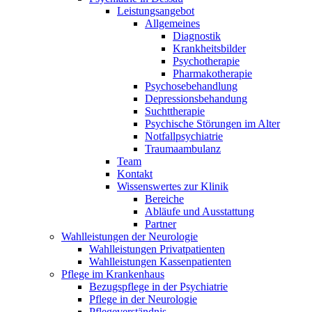
Leistungsangebot
Allgemeines
Diagnostik
Krankheitsbilder
Psychotherapie
Pharmakotherapie
Psychosebehandlung
Depressionsbehandung
Suchttherapie
Psychische Störungen im Alter
Notfallpsychiatrie
Traumaambulanz
Team
Kontakt
Wissenswertes zur Klinik
Bereiche
Abläufe und Ausstattung
Partner
Wahlleistungen der Neurologie
Wahlleistungen Privatpatienten
Wahlleistungen Kassenpatienten
Pflege im Krankenhaus
Bezugspflege in der Psychiatrie
Pflege in der Neurologie
Pflegeverständnis