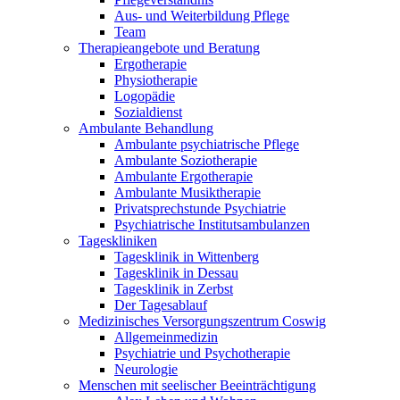
Aus- und Weiterbildung Pflege
Team
Therapieangebote und Beratung
Ergotherapie
Physiotherapie
Logopädie
Sozialdienst
Ambulante Behandlung
Ambulante psychiatrische Pflege
Ambulante Soziotherapie
Ambulante Ergotherapie
Ambulante Musiktherapie
Privatsprechstunde Psychiatrie
Psychiatrische Institutsambulanzen
Tageskliniken
Tagesklinik in Wittenberg
Tagesklinik in Dessau
Tagesklinik in Zerbst
Der Tagesablauf
Medizinisches Versorgungszentrum Coswig
Allgemeinmedizin
Psychiatrie und Psychotherapie
Neurologie
Menschen mit seelischer Beeinträchtigung