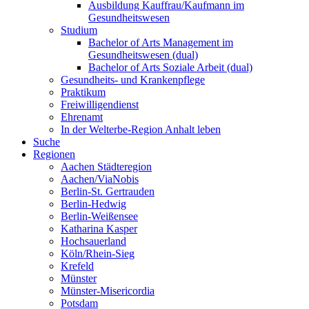
Ausbildung Kauffrau/Kaufmann im
Gesundheitswesen
Studium
Bachelor of Arts Management im
Gesundheitswesen (dual)
Bachelor of Arts Soziale Arbeit (dual)
Gesundheits- und Krankenpflege
Praktikum
Freiwilligendienst
Ehrenamt
In der Welterbe-Region Anhalt leben
Suche
Regionen
Aachen Städteregion
Aachen/ViaNobis
Berlin-St. Gertrauden
Berlin-Hedwig
Berlin-Weißensee
Katharina Kasper
Hochsauerland
Köln/Rhein-Sieg
Krefeld
Münster
Münster-Misericordia
Potsdam