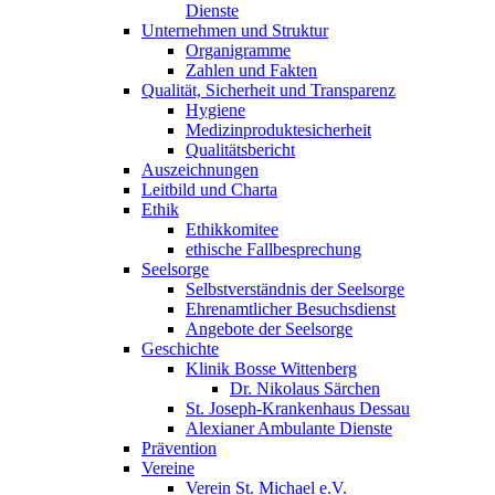
Dienste
Unternehmen und Struktur
Organigramme
Zahlen und Fakten
Qualität, Sicherheit und Transparenz
Hygiene
Medizinproduktesicherheit
Qualitätsbericht
Auszeichnungen
Leitbild und Charta
Ethik
Ethikkomitee
ethische Fallbesprechung
Seelsorge
Selbstverständnis der Seelsorge
Ehrenamtlicher Besuchsdienst
Angebote der Seelsorge
Geschichte
Klinik Bosse Wittenberg
Dr. Nikolaus Särchen
St. Joseph-Krankenhaus Dessau
Alexianer Ambulante Dienste
Prävention
Vereine
Verein St. Michael e.V.