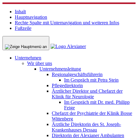
Inhalt
Hauptnavigation
Rechte Spalte mit Unternavigation und weiteren Infos
Fußzeile
Unternehmen
Wir über uns
Unternehmensleitung
Regionalgeschäftsführerin
Im Gespräch mit Petra Stein
Pflegedirektorin
Ärztlicher Direktor und Chefarzt der
Klinik für Neurologie
Im Gespräch mit Dr. med. Philipp
Feige
Chefarzt der Psychiatrie der Klinik Bosse
Wittenberg
Ärztliche Direktorin des St. Joseph-
Krankenhauses Dessau
Direktorin der Alexianer Ambulanten