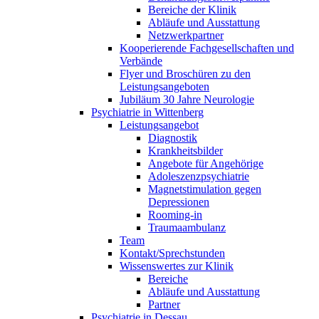
Bereiche der Klinik
Abläufe und Ausstattung
Netzwerkpartner
Kooperierende Fachgesellschaften und
Verbände
Flyer und Broschüren zu den
Leistungsangeboten
Jubiläum 30 Jahre Neurologie
Psychiatrie in Wittenberg
Leistungsangebot
Diagnostik
Krankheitsbilder
Angebote für Angehörige
Adoleszenzpsychiatrie
Magnetstimulation gegen
Depressionen
Rooming-in
Traumaambulanz
Team
Kontakt/Sprechstunden
Wissenswertes zur Klinik
Bereiche
Abläufe und Ausstattung
Partner
Psychiatrie in Dessau