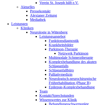
Verein St. Joseph hilft e.V.
Aktuelles
Pressekontakt
Alexianer Zeitung
Mediathek
Leistungen
Kliniken
Neurologie in Wittenberg
Leistungsangebot
Funktionsdiagnostik
Krankheitsbilder
Parkinson-Therapie
Netzwerk Parkinson
Multimodale Schmerztherapie
Komplexbehandlung des akuten
Schlaganfalls
Schlaganfallbüro
Palliativmedizin
Neurologisch-neurochirurgische
Frührehabilitation (Phase B)
Epilepsie-Komplexbehandlung
Team
Kontakt/Sprechstunden
Wissenswertes zur Klinik
Behandlungsschwerpunkte