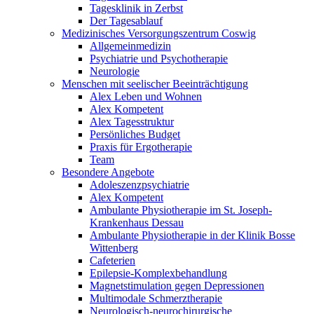
Tagesklinik in Zerbst
Der Tagesablauf
Medizinisches Versorgungszentrum Coswig
Allgemeinmedizin
Psychiatrie und Psychotherapie
Neurologie
Menschen mit seelischer Beeinträchtigung
Alex Leben und Wohnen
Alex Kompetent
Alex Tagesstruktur
Persönliches Budget
Praxis für Ergotherapie
Team
Besondere Angebote
Adoleszenzpsychiatrie
Alex Kompetent
Ambulante Physiotherapie im St. Joseph-
Krankenhaus Dessau
Ambulante Physiotherapie in der Klinik Bosse
Wittenberg
Cafeterien
Epilepsie-Komplexbehandlung
Magnetstimulation gegen Depressionen
Multimodale Schmerztherapie
Neurologisch-neurochirurgische