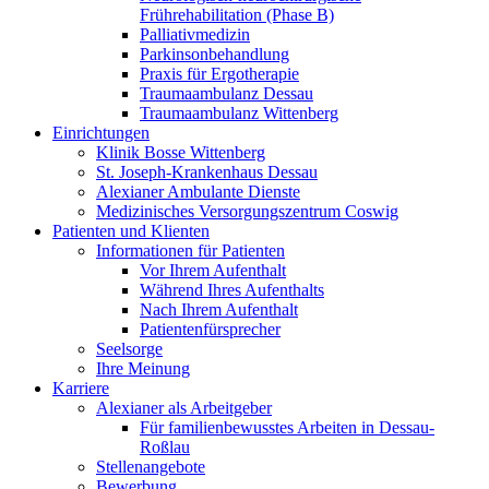
Frührehabilitation (Phase B)
Palliativmedizin
Parkinsonbehandlung
Praxis für Ergotherapie
Traumaambulanz Dessau
Traumaambulanz Wittenberg
Einrichtungen
Klinik Bosse Wittenberg
St. Joseph-Krankenhaus Dessau
Alexianer Ambulante Dienste
Medizinisches Versorgungszentrum Coswig
Patienten und Klienten
Informationen für Patienten
Vor Ihrem Aufenthalt
Während Ihres Aufenthalts
Nach Ihrem Aufenthalt
Patientenfürsprecher
Seelsorge
Ihre Meinung
Karriere
Alexianer als Arbeitgeber
Für familienbewusstes Arbeiten in Dessau-
Roßlau
Stellenangebote
Bewerbung