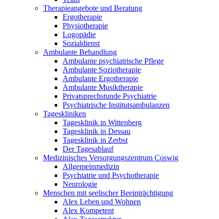
Therapieangebote und Beratung
Ergotherapie
Physiotherapie
Logopädie
Sozialdienst
Ambulante Behandlung
Ambulante psychiatrische Pflege
Ambulante Soziotherapie
Ambulante Ergotherapie
Ambulante Musiktherapie
Privatsprechstunde Psychiatrie
Psychiatrische Institutsambulanzen
Tageskliniken
Tagesklinik in Wittenberg
Tagesklinik in Dessau
Tagesklinik in Zerbst
Der Tagesablauf
Medizinisches Versorgungszentrum Coswig
Allgemeinmedizin
Psychiatrie und Psychotherapie
Neurologie
Menschen mit seelischer Beeinträchtigung
Alex Leben und Wohnen
Alex Kompetent