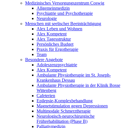
Medizinisches Versorgungszentrum Coswig
Allgemeinmedizin
Psychiatrie und Psychotherapie
Neurologie
Menschen mit seelischer Beeinträchtigung
Alex Leben und Wohnen
Alex Kompetent
Alex Tagesstruktur
Persönliches Budget
Praxis für Ergotherapie
Team
Besondere Angebote
Adoleszenzpsychiatrie
Alex Kompetent
Ambulante Physiotherapie im St. Joseph-
Krankenhaus Dessau
Ambulante Physiotherapie in der Klinik Bosse
Wittenberg
Cafeterien
Epilepsie-Komplexbehandlung
Magnetstimulation gegen Depressionen
Multimodale Schmerztherapie
Neurologisch-neurochirurgische
Frührehabilitation (Phase B)
Palliativmedizin