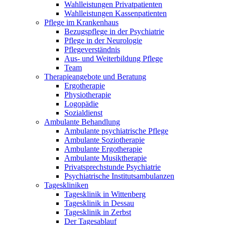
Wahlleistungen Privatpatienten
Wahlleistungen Kassenpatienten
Pflege im Krankenhaus
Bezugspflege in der Psychiatrie
Pflege in der Neurologie
Pflegeverständnis
Aus- und Weiterbildung Pflege
Team
Therapieangebote und Beratung
Ergotherapie
Physiotherapie
Logopädie
Sozialdienst
Ambulante Behandlung
Ambulante psychiatrische Pflege
Ambulante Soziotherapie
Ambulante Ergotherapie
Ambulante Musiktherapie
Privatsprechstunde Psychiatrie
Psychiatrische Institutsambulanzen
Tageskliniken
Tagesklinik in Wittenberg
Tagesklinik in Dessau
Tagesklinik in Zerbst
Der Tagesablauf