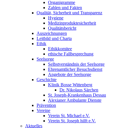
Organigramme
Zahlen und Fakten
Qualität, Sicherheit und Transparenz
Hygiene
Medizinproduktesicherheit
Qualitätsbericht
Auszeichnungen
Leitbild und Charta
Ethik
Ethikkomitee
ethische Fallbesprechung
Seelsorge
Selbstverständnis der Seelsorge
Ehrenamtlicher Besuchsdienst
Angebote der Seelsorge
Geschichte
Klinik Bosse Wittenberg
Dr. Nikolaus Särchen
St. Joseph-Krankenhaus Dessau
Alexianer Ambulante Dienste
Prävention
Vereine
Verein St. Michael e.V.
Verein St. Joseph hilft e.V.
Aktuelles