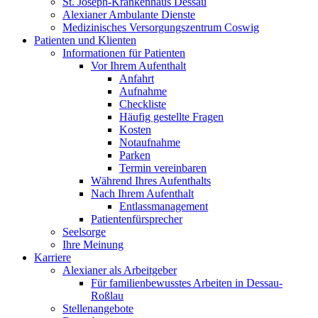
St. Joseph-Krankenhaus Dessau
Alexianer Ambulante Dienste
Medizinisches Versorgungszentrum Coswig
Patienten und Klienten
Informationen für Patienten
Vor Ihrem Aufenthalt
Anfahrt
Aufnahme
Checkliste
Häufig gestellte Fragen
Kosten
Notaufnahme
Parken
Termin vereinbaren
Während Ihres Aufenthalts
Nach Ihrem Aufenthalt
Entlassmanagement
Patientenfürsprecher
Seelsorge
Ihre Meinung
Karriere
Alexianer als Arbeitgeber
Für familienbewusstes Arbeiten in Dessau-
Roßlau
Stellenangebote