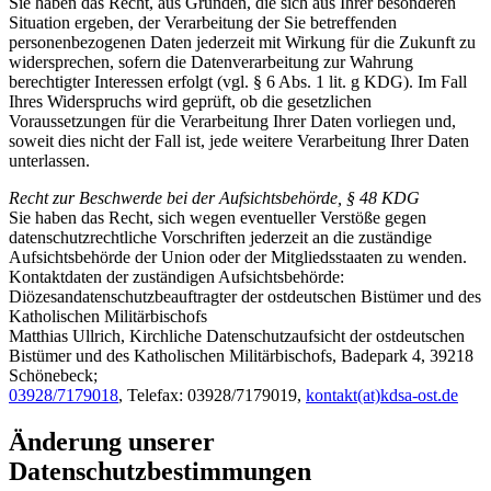
Sie haben das Recht, aus Gründen, die sich aus Ihrer besonderen
Situation ergeben, der Verarbeitung der Sie betreffenden
personenbezogenen Daten jederzeit mit Wirkung für die Zukunft zu
widersprechen, sofern die Datenverarbeitung zur Wahrung
berechtigter Interessen erfolgt (vgl. § 6 Abs. 1 lit. g KDG). Im Fall
Ihres Widerspruchs wird geprüft, ob die gesetzlichen
Voraussetzungen für die Verarbeitung Ihrer Daten vorliegen und,
soweit dies nicht der Fall ist, jede weitere Verarbeitung Ihrer Daten
unterlassen.
Recht zur Beschwerde bei der Aufsichtsbehörde, § 48 KDG
Sie haben das Recht, sich wegen eventueller Verstöße gegen
datenschutzrechtliche Vorschriften jederzeit an die zuständige
Aufsichtsbehörde der Union oder der Mitgliedsstaaten zu wenden.
Kontaktdaten der zuständigen Aufsichtsbehörde:
Diözesandatenschutzbeauftragter
der ostdeutschen Bistümer und des
Katholischen Militärbischofs
Matthias Ullrich, Kirchliche Datenschutzaufsicht der ostdeutschen
Bistümer und des Katholischen Militärbischofs, Badepark 4, 39218
Schönebeck;
03928/7179018
, Telefax: 03928/7179019,
kontakt(at)kdsa-ost.de
Änderung unserer
Datenschutzbestimmungen