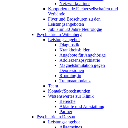
Netzwerkpartner
Kooperierende Fachgesellschaften und
Verbände
Flyer und Broschüren zu den
Leistungsangeboten
Jubiläum 30 Jahre Neurologie
Psychiatrie in Wittenberg
Leistungsangebot
Diagnostik
Krankheitsbilder
Angebote für Angehörige
Adoleszenzpsychiatrie
Magnetstimulation gegen
Depressionen
Rooming-in
Traumaambulanz
Team
Kontakt/Sprechstunden
Wissenswertes zur Klinik
Bereiche
Abläufe und Ausstattung
Partner
Psychiatrie in Dessau
Leistungsangebot
Allgemeines