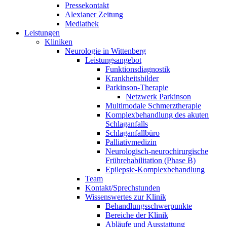
Pressekontakt
Alexianer Zeitung
Mediathek
Leistungen
Kliniken
Neurologie in Wittenberg
Leistungsangebot
Funktionsdiagnostik
Krankheitsbilder
Parkinson-Therapie
Netzwerk Parkinson
Multimodale Schmerztherapie
Komplexbehandlung des akuten
Schlaganfalls
Schlaganfallbüro
Palliativmedizin
Neurologisch-neurochirurgische
Frührehabilitation (Phase B)
Epilepsie-Komplexbehandlung
Team
Kontakt/Sprechstunden
Wissenswertes zur Klinik
Behandlungsschwerpunkte
Bereiche der Klinik
Abläufe und Ausstattung