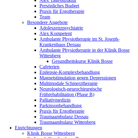
Alex Tagesstruktur
Persönliches Budget
Praxis für Ergotherapie
Team
Besondere Angebote
Adoleszenzpsychiatrie
Alex Kompetent
Ambulante Physiotherapie im St. Joseph-
Krankenhaus Dessau
Ambulante Physiotherapie in der Klinik Bosse
Wittenberg
Gesundheitskurse Klinik Bosse
Cafeterien
Epilepsie-Komplexbehandlung
Magnetstimulation gegen Depressionen
Multimodale Schmerztherapie
Neurologisch-neurochirurgische
Frührehabilitation (Phase B)
Palliativmedizin
Parkinsonbehandlung
Praxis für Ergotherapie
Traumaambulanz Dessau
Traumaambulanz Wittenberg
Einrichtungen
Klinik Bosse Wittenberg