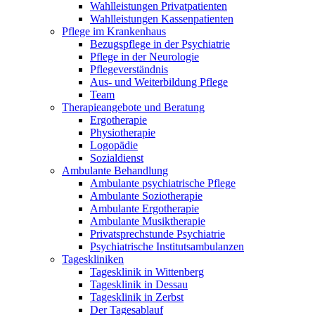
Wahlleistungen Privatpatienten
Wahlleistungen Kassenpatienten
Pflege im Krankenhaus
Bezugspflege in der Psychiatrie
Pflege in der Neurologie
Pflegeverständnis
Aus- und Weiterbildung Pflege
Team
Therapieangebote und Beratung
Ergotherapie
Physiotherapie
Logopädie
Sozialdienst
Ambulante Behandlung
Ambulante psychiatrische Pflege
Ambulante Soziotherapie
Ambulante Ergotherapie
Ambulante Musiktherapie
Privatsprechstunde Psychiatrie
Psychiatrische Institutsambulanzen
Tageskliniken
Tagesklinik in Wittenberg
Tagesklinik in Dessau
Tagesklinik in Zerbst
Der Tagesablauf