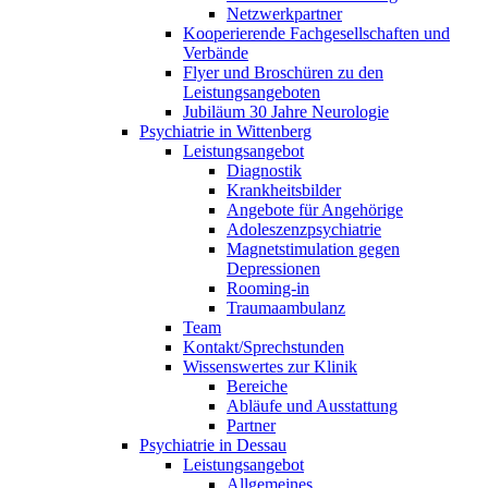
Netzwerkpartner
Kooperierende Fachgesellschaften und
Verbände
Flyer und Broschüren zu den
Leistungsangeboten
Jubiläum 30 Jahre Neurologie
Psychiatrie in Wittenberg
Leistungsangebot
Diagnostik
Krankheitsbilder
Angebote für Angehörige
Adoleszenzpsychiatrie
Magnetstimulation gegen
Depressionen
Rooming-in
Traumaambulanz
Team
Kontakt/Sprechstunden
Wissenswertes zur Klinik
Bereiche
Abläufe und Ausstattung
Partner
Psychiatrie in Dessau
Leistungsangebot
Allgemeines