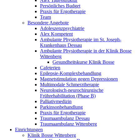
Alex Tagesstruktur
Persönliches Budget
Praxis für Ergotherapie
Team
Besondere Angebote
Adoleszenzpsychiatrie
Alex Kompetent
Ambulante Physiotherapie im St. Joseph-
Krankenhaus Dessau
Ambulante Physiotherapie in der Klinik Bosse
Wittenberg
Gesundheitskurse Klinik Bosse
Cafeterien
Epilepsie-Komplexbehandlung
Magnetstimulation gegen Depressionen
Multimodale Schmerztherapie
Neurologisch-neurochirurgische
Frührehabilitation (Phase B)
Palliativmedizin
Parkinsonbehandlung
Praxis für Ergotherapie
Traumaambulanz Dessau
Traumaambulanz Wittenberg
Einrichtungen
Klinik Bosse Wittenberg