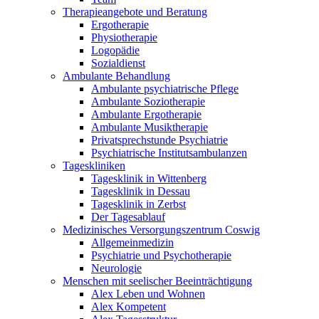
Therapieangebote und Beratung
Ergotherapie
Physiotherapie
Logopädie
Sozialdienst
Ambulante Behandlung
Ambulante psychiatrische Pflege
Ambulante Soziotherapie
Ambulante Ergotherapie
Ambulante Musiktherapie
Privatsprechstunde Psychiatrie
Psychiatrische Institutsambulanzen
Tageskliniken
Tagesklinik in Wittenberg
Tagesklinik in Dessau
Tagesklinik in Zerbst
Der Tagesablauf
Medizinisches Versorgungszentrum Coswig
Allgemeinmedizin
Psychiatrie und Psychotherapie
Neurologie
Menschen mit seelischer Beeinträchtigung
Alex Leben und Wohnen
Alex Kompetent