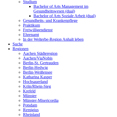
Studium
Bachelor of Arts Management im
Gesundheitswesen (dual)
Bachelor of Arts Soziale Arbeit (dual)
Gesundheits- und Krankenpflege
Praktikum
Freiwilligendienst
Ehrenamt
In der Welterbe-Region Anhalt leben
Suche
Regionen
Aachen Städteregion
Aachen/ViaNobis
Berlin-St. Gertrauden
Berlin-Hedwig
Berlin-Weißensee
Katharina Kasper
Hochsauerland
Köln/Rhein-Sieg
Krefeld
Münster
Münster-Misericordia
Potsdam
Remigius
Rheinland