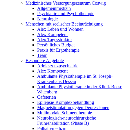
Medizinisches Versorgungszentrum Coswig
Allgemeinmedizin
Psychiatrie und Psychotherapie
Neurologie
Menschen mit seelischer Beeinträchtigung
Alex Leben und Wohnen
Alex Kompetent
Alex Tagesstruktur
Persönliches Budget
Praxis für Ergotherapie
Team
Besondere Angebote
Adoleszenzpsychiatrie
Alex Kompetent
Ambulante Physiotherapie im St. Joseph-
Krankenhaus Dessau
Ambulante Physiotherapie in der Klinik Bosse
Wittenberg
Cafeterien
Epilepsie-Komplexbehandlung
Magnetstimulation gegen Depressionen
Multimodale Schmerztherapie
Neurologisch-neurochirurgische
Frührehabilitation (Phase B)
Palliativmedizin