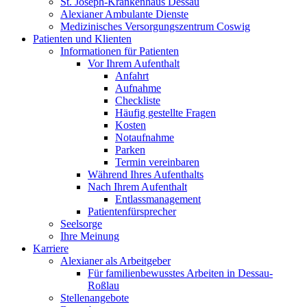
St. Joseph-Krankenhaus Dessau
Alexianer Ambulante Dienste
Medizinisches Versorgungszentrum Coswig
Patienten und Klienten
Informationen für Patienten
Vor Ihrem Aufenthalt
Anfahrt
Aufnahme
Checkliste
Häufig gestellte Fragen
Kosten
Notaufnahme
Parken
Termin vereinbaren
Während Ihres Aufenthalts
Nach Ihrem Aufenthalt
Entlassmanagement
Patientenfürsprecher
Seelsorge
Ihre Meinung
Karriere
Alexianer als Arbeitgeber
Für familienbewusstes Arbeiten in Dessau-
Roßlau
Stellenangebote