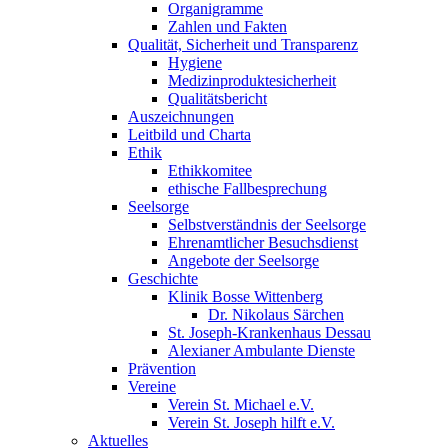
Organigramme
Zahlen und Fakten
Qualität, Sicherheit und Transparenz
Hygiene
Medizinproduktesicherheit
Qualitätsbericht
Auszeichnungen
Leitbild und Charta
Ethik
Ethikkomitee
ethische Fallbesprechung
Seelsorge
Selbstverständnis der Seelsorge
Ehrenamtlicher Besuchsdienst
Angebote der Seelsorge
Geschichte
Klinik Bosse Wittenberg
Dr. Nikolaus Särchen
St. Joseph-Krankenhaus Dessau
Alexianer Ambulante Dienste
Prävention
Vereine
Verein St. Michael e.V.
Verein St. Joseph hilft e.V.
Aktuelles