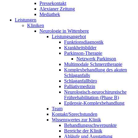
Pressekontakt
Alexianer Zeitung
Mediathek
Leistungen
Kliniken
Neurologie in Wittenberg
Leistungsangebot
Funktionsdiagnostik
Krankheitsbilder
Parkinson-Therapie
Netzwerk Parkinson
Multimodale Schmerztherapie
Komplexbehandlung des akuten
Schlaganfalls
Schlaganfallbüro
Palliativmedizin
Neurologisch-neurochirurgische
Frührehabilitation (Phase B)
Epilepsie-Komplexbehandlung
Team
Kontakt/Sprechstunden
Wissenswertes zur Klinik
Behandlungsschwerpunkte
Bereiche der Klinik
Abläufe und Ausstattung