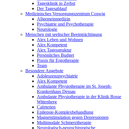
Tagesklinik in Zerbst
Der Tagesablauf
Medizinisches Versorgungszentrum Coswig
Allgemeinmedizin
Psychiatrie und Psychotherapie
Neurologie
Menschen mit seelischer Beeinträchtigung
Alex Leben und Wohnen
Alex Kompetent
Alex Tagesstruktur
Persönliches Budget
Praxis für Ergotherapie
Team
Besondere Angebote
Adoleszenzpsychiatrie
Alex Kompetent
Ambulante Physiotherapie im St. Joseph-
Krankenhaus Dessau
Ambulante Physiotherapie in der Klinik Bosse
Wittenberg
Cafeterien
Epilepsie-Komplexbehandlung
Magnetstimulation gegen Depressionen
Multimodale Schmerztherapie
Neurologisch-neurochirurgische