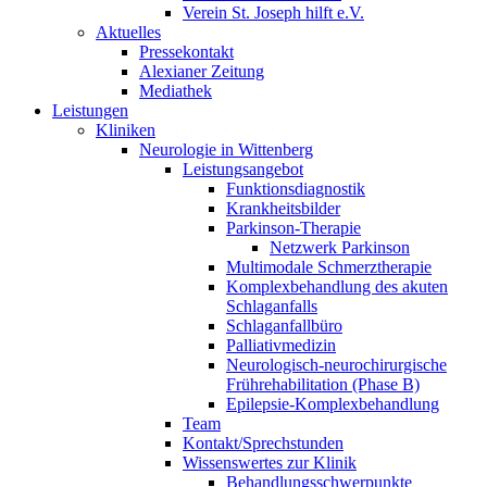
Verein St. Joseph hilft e.V.
Aktuelles
Pressekontakt
Alexianer Zeitung
Mediathek
Leistungen
Kliniken
Neurologie in Wittenberg
Leistungsangebot
Funktionsdiagnostik
Krankheitsbilder
Parkinson-Therapie
Netzwerk Parkinson
Multimodale Schmerztherapie
Komplexbehandlung des akuten
Schlaganfalls
Schlaganfallbüro
Palliativmedizin
Neurologisch-neurochirurgische
Frührehabilitation (Phase B)
Epilepsie-Komplexbehandlung
Team
Kontakt/Sprechstunden
Wissenswertes zur Klinik
Behandlungsschwerpunkte