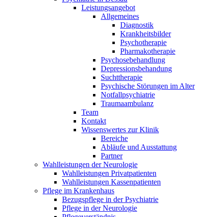
Leistungsangebot
Allgemeines
Diagnostik
Krankheitsbilder
Psychotherapie
Pharmakotherapie
Psychosebehandlung
Depressionsbehandung
Suchttherapie
Psychische Störungen im Alter
Notfallpsychiatrie
Traumaambulanz
Team
Kontakt
Wissenswertes zur Klinik
Bereiche
Abläufe und Ausstattung
Partner
Wahlleistungen der Neurologie
Wahlleistungen Privatpatienten
Wahlleistungen Kassenpatienten
Pflege im Krankenhaus
Bezugspflege in der Psychiatrie
Pflege in der Neurologie
Pflegeverständnis