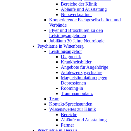
Bereiche der Klinik
Abläufe und Ausstattung
Netzwerkpartner
Kooperierende Fachgesellschaften und
Verbände
Flyer und Broschüren zu den
Leistungsangeboten
Jubiläum 30 Jahre Neurologie
Psychiatrie in Wittenberg
Leistungsangebot
Diagnostik
Krankheitsbilder
Angebote für Angehörige
Adoleszenzpsychiatrie
Magnetstimulation gegen
Depressionen
Rooming-in
Traumaambulanz
Team
Kontakt/Sprechstunden
Wissenswertes zur Klinik
Bereiche
Abläufe und Ausstattung
Partner
Psychiatrie in Dessau