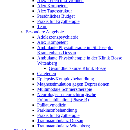
Alex Leben und Wohnen
Alex Kompetent
Alex Tagesstruktur
Persönliches Budget
Praxis für Ergotherapie
Team
Besondere Angebote
Adoleszenzpsychiatrie
Alex Kompetent
Ambulante Physiotherapie im St. Joseph-
Krankenhaus Dessau
Ambulante Physiotherapie in der Klinik Bosse
Wittenberg
Gesundheitskurse Klinik Bosse
Cafeterien
Epilepsie-Komplexbehandlung
Magnetstimulation gegen Depressionen
Multimodale Schmerztherapie
Neurologisch-neurochirurgische
Frührehabilitation (Phase B)
Palliativmedizin
Parkinsonbehandlung
Praxis für Ergotherapie
Traumaambulanz Dessau
Traumaambulanz Wittenberg