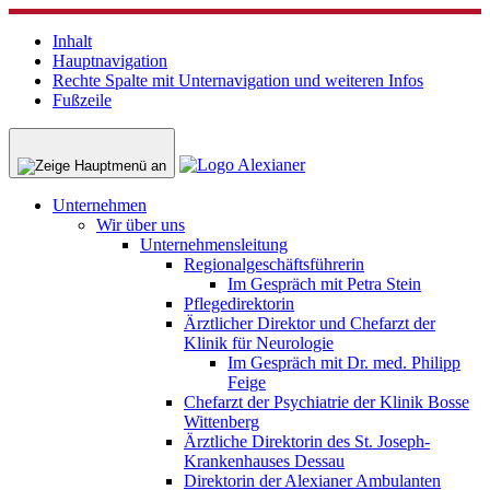
Inhalt
Hauptnavigation
Rechte Spalte mit Unternavigation und weiteren Infos
Fußzeile
Unternehmen
Wir über uns
Unternehmensleitung
Regionalgeschäftsführerin
Im Gespräch mit Petra Stein
Pflegedirektorin
Ärztlicher Direktor und Chefarzt der
Klinik für Neurologie
Im Gespräch mit Dr. med. Philipp
Feige
Chefarzt der Psychiatrie der Klinik Bosse
Wittenberg
Ärztliche Direktorin des St. Joseph-
Krankenhauses Dessau
Direktorin der Alexianer Ambulanten