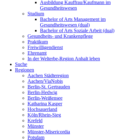
Ausbildung Kauffrau/Kaufmann im
Gesundheitswesen
Studium
Bachelor of Arts Management im
Gesundheitswesen (dual)
Bachelor of Arts Soziale Arbeit (dual)
Gesundheits- und Krankenpflege
Praktikum
Freiwilligendienst
Ehrenamt
In der Welterbe-Region Anhalt leben
Suche
Regionen
Aachen Städteregion
Aachen/ViaNobis
Berlin-St. Gertrauden
Berlin-Hedwig
Berlin-Weißensee
Katharina Kasper
Hochsauerland
Köln/Rhein-Sieg
Krefeld
Münster
Münster-Misericordia
Potsdam