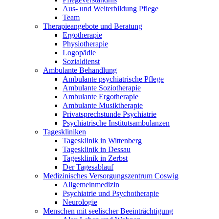
Aus- und Weiterbildung Pflege
Team
Therapieangebote und Beratung
Ergotherapie
Physiotherapie
Logopädie
Sozialdienst
Ambulante Behandlung
Ambulante psychiatrische Pflege
Ambulante Soziotherapie
Ambulante Ergotherapie
Ambulante Musiktherapie
Privatsprechstunde Psychiatrie
Psychiatrische Institutsambulanzen
Tageskliniken
Tagesklinik in Wittenberg
Tagesklinik in Dessau
Tagesklinik in Zerbst
Der Tagesablauf
Medizinisches Versorgungszentrum Coswig
Allgemeinmedizin
Psychiatrie und Psychotherapie
Neurologie
Menschen mit seelischer Beeinträchtigung