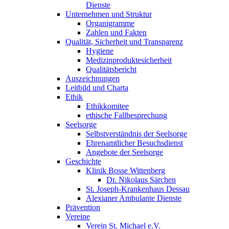
Dienste
Unternehmen und Struktur
Organigramme
Zahlen und Fakten
Qualität, Sicherheit und Transparenz
Hygiene
Medizinproduktesicherheit
Qualitätsbericht
Auszeichnungen
Leitbild und Charta
Ethik
Ethikkomitee
ethische Fallbesprechung
Seelsorge
Selbstverständnis der Seelsorge
Ehrenamtlicher Besuchsdienst
Angebote der Seelsorge
Geschichte
Klinik Bosse Wittenberg
Dr. Nikolaus Särchen
St. Joseph-Krankenhaus Dessau
Alexianer Ambulante Dienste
Prävention
Vereine
Verein St. Michael e.V.