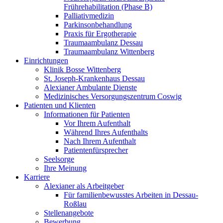
Frührehabilitation (Phase B)
Palliativmedizin
Parkinsonbehandlung
Praxis für Ergotherapie
Traumaambulanz Dessau
Traumaambulanz Wittenberg
Einrichtungen
Klinik Bosse Wittenberg
St. Joseph-Krankenhaus Dessau
Alexianer Ambulante Dienste
Medizinisches Versorgungszentrum Coswig
Patienten und Klienten
Informationen für Patienten
Vor Ihrem Aufenthalt
Während Ihres Aufenthalts
Nach Ihrem Aufenthalt
Patientenfürsprecher
Seelsorge
Ihre Meinung
Karriere
Alexianer als Arbeitgeber
Für familienbewusstes Arbeiten in Dessau-
Roßlau
Stellenangebote
Bewerbung