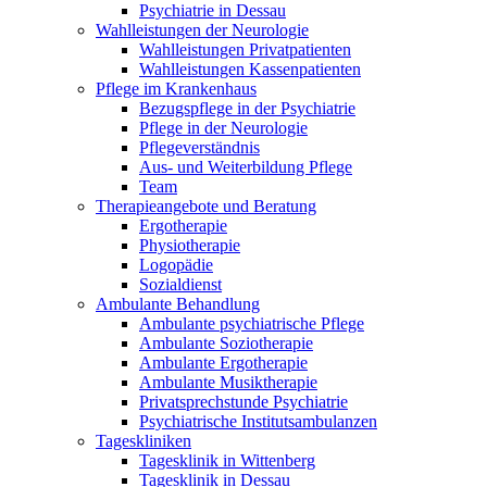
Psychiatrie in Dessau
Wahlleistungen der Neurologie
Wahlleistungen Privatpatienten
Wahlleistungen Kassenpatienten
Pflege im Krankenhaus
Bezugspflege in der Psychiatrie
Pflege in der Neurologie
Pflegeverständnis
Aus- und Weiterbildung Pflege
Team
Therapieangebote und Beratung
Ergotherapie
Physiotherapie
Logopädie
Sozialdienst
Ambulante Behandlung
Ambulante psychiatrische Pflege
Ambulante Soziotherapie
Ambulante Ergotherapie
Ambulante Musiktherapie
Privatsprechstunde Psychiatrie
Psychiatrische Institutsambulanzen
Tageskliniken
Tagesklinik in Wittenberg
Tagesklinik in Dessau