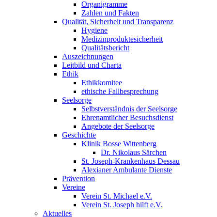
Organigramme
Zahlen und Fakten
Qualität, Sicherheit und Transparenz
Hygiene
Medizinproduktesicherheit
Qualitätsbericht
Auszeichnungen
Leitbild und Charta
Ethik
Ethikkomitee
ethische Fallbesprechung
Seelsorge
Selbstverständnis der Seelsorge
Ehrenamtlicher Besuchsdienst
Angebote der Seelsorge
Geschichte
Klinik Bosse Wittenberg
Dr. Nikolaus Särchen
St. Joseph-Krankenhaus Dessau
Alexianer Ambulante Dienste
Prävention
Vereine
Verein St. Michael e.V.
Verein St. Joseph hilft e.V.
Aktuelles