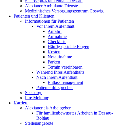
St. Joseph-Krankenhaus Dessau
Alexianer Ambulante Dienste
Medizinisches Versorgungszentrum Coswig
Patienten und Klienten
Informationen für Patienten
Vor Ihrem Aufenthalt
Anfahrt
Aufnahme
Checkliste
Häufig gestellte Fragen
Kosten
Notaufnahme
Parken
Termin vereinbaren
Während Ihres Aufenthalts
Nach Ihrem Aufenthalt
Entlassmanagement
Patientenfürsprecher
Seelsorge
Ihre Meinung
Karriere
Alexianer als Arbeitgeber
Für familienbewusstes Arbeiten in Dessau-
Roßlau
Stellenangebote