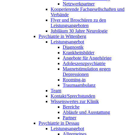
Netzwerkpartner
Kooperierende Fachgesellschaften und
Verbände
Flyer und Broschüren zu den
Leistungsangeboten
Jubiläum 30 Jahre Neurologie
Psychiatrie in Wittenberg
Leistungsangebot
Diagnostik
Krankheitsbilder
Angebote für Angehörige
Adoleszenzpsychiatrie
Magnetstimulation gegen
Depressionen
Rooming-in
Traumaambulanz
Team
Kontakt/Sprechstunden
Wissenswertes zur Klinik
Bereiche
Abläufe und Ausstattung
Partner
Psychiatrie in Dessau
Leistungsangebot
Allgemeines