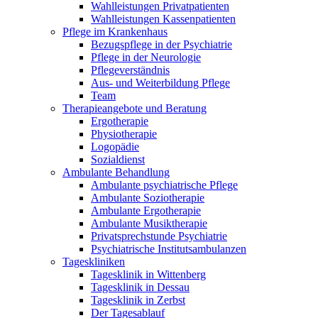
Wahlleistungen Privatpatienten
Wahlleistungen Kassenpatienten
Pflege im Krankenhaus
Bezugspflege in der Psychiatrie
Pflege in der Neurologie
Pflegeverständnis
Aus- und Weiterbildung Pflege
Team
Therapieangebote und Beratung
Ergotherapie
Physiotherapie
Logopädie
Sozialdienst
Ambulante Behandlung
Ambulante psychiatrische Pflege
Ambulante Soziotherapie
Ambulante Ergotherapie
Ambulante Musiktherapie
Privatsprechstunde Psychiatrie
Psychiatrische Institutsambulanzen
Tageskliniken
Tagesklinik in Wittenberg
Tagesklinik in Dessau
Tagesklinik in Zerbst
Der Tagesablauf