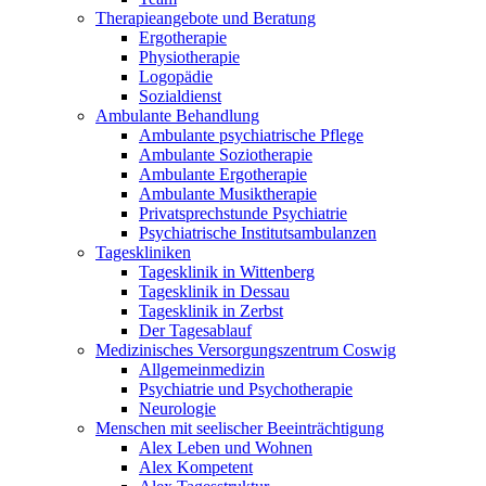
Therapieangebote und Beratung
Ergotherapie
Physiotherapie
Logopädie
Sozialdienst
Ambulante Behandlung
Ambulante psychiatrische Pflege
Ambulante Soziotherapie
Ambulante Ergotherapie
Ambulante Musiktherapie
Privatsprechstunde Psychiatrie
Psychiatrische Institutsambulanzen
Tageskliniken
Tagesklinik in Wittenberg
Tagesklinik in Dessau
Tagesklinik in Zerbst
Der Tagesablauf
Medizinisches Versorgungszentrum Coswig
Allgemeinmedizin
Psychiatrie und Psychotherapie
Neurologie
Menschen mit seelischer Beeinträchtigung
Alex Leben und Wohnen
Alex Kompetent