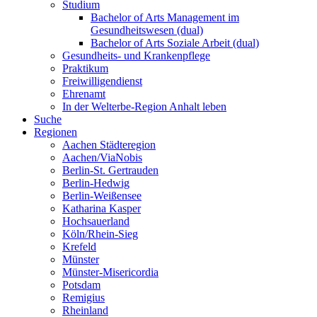
Studium
Bachelor of Arts Management im
Gesundheitswesen (dual)
Bachelor of Arts Soziale Arbeit (dual)
Gesundheits- und Krankenpflege
Praktikum
Freiwilligendienst
Ehrenamt
In der Welterbe-Region Anhalt leben
Suche
Regionen
Aachen Städteregion
Aachen/ViaNobis
Berlin-St. Gertrauden
Berlin-Hedwig
Berlin-Weißensee
Katharina Kasper
Hochsauerland
Köln/Rhein-Sieg
Krefeld
Münster
Münster-Misericordia
Potsdam
Remigius
Rheinland