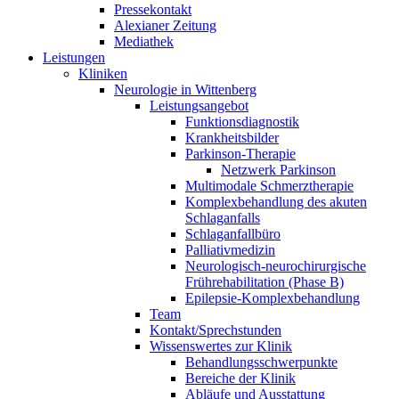
Pressekontakt
Alexianer Zeitung
Mediathek
Leistungen
Kliniken
Neurologie in Wittenberg
Leistungsangebot
Funktionsdiagnostik
Krankheitsbilder
Parkinson-Therapie
Netzwerk Parkinson
Multimodale Schmerztherapie
Komplexbehandlung des akuten
Schlaganfalls
Schlaganfallbüro
Palliativmedizin
Neurologisch-neurochirurgische
Frührehabilitation (Phase B)
Epilepsie-Komplexbehandlung
Team
Kontakt/Sprechstunden
Wissenswertes zur Klinik
Behandlungsschwerpunkte
Bereiche der Klinik
Abläufe und Ausstattung