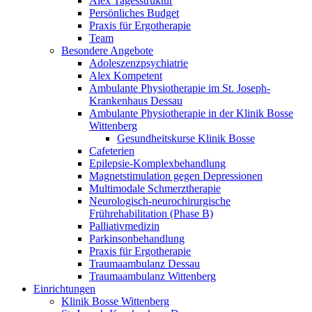
Alex Tagesstruktur
Persönliches Budget
Praxis für Ergotherapie
Team
Besondere Angebote
Adoleszenzpsychiatrie
Alex Kompetent
Ambulante Physiotherapie im St. Joseph-
Krankenhaus Dessau
Ambulante Physiotherapie in der Klinik Bosse
Wittenberg
Gesundheitskurse Klinik Bosse
Cafeterien
Epilepsie-Komplexbehandlung
Magnetstimulation gegen Depressionen
Multimodale Schmerztherapie
Neurologisch-neurochirurgische
Frührehabilitation (Phase B)
Palliativmedizin
Parkinsonbehandlung
Praxis für Ergotherapie
Traumaambulanz Dessau
Traumaambulanz Wittenberg
Einrichtungen
Klinik Bosse Wittenberg