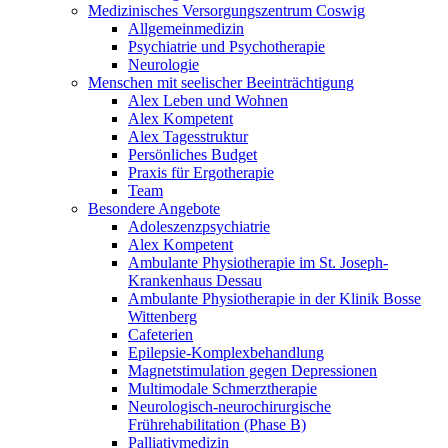
Medizinisches Versorgungszentrum Coswig
Allgemeinmedizin
Psychiatrie und Psychotherapie
Neurologie
Menschen mit seelischer Beeinträchtigung
Alex Leben und Wohnen
Alex Kompetent
Alex Tagesstruktur
Persönliches Budget
Praxis für Ergotherapie
Team
Besondere Angebote
Adoleszenzpsychiatrie
Alex Kompetent
Ambulante Physiotherapie im St. Joseph-
Krankenhaus Dessau
Ambulante Physiotherapie in der Klinik Bosse
Wittenberg
Cafeterien
Epilepsie-Komplexbehandlung
Magnetstimulation gegen Depressionen
Multimodale Schmerztherapie
Neurologisch-neurochirurgische
Frührehabilitation (Phase B)
Palliativmedizin