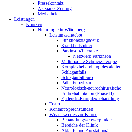
Pressekontakt
Alexianer Zeitung
Mediathek
Leistungen
Kliniken
Neurologie in Wittenberg
Leistungsangebot
Funktionsdiagnostik
Krankheitsbilder
Parkinson-Therapie
Netzwerk Parkinson
Multimodale Schmerztherapie
Komplexbehandlung des akuten
Schlaganfalls
Schlaganfallbüro
Palliativmedizin
Neurologisch-neurochirurgische
Frührehabilitation (Phase B)
Epilepsie-Komplexbehandlung
Team
Kontakt/Sprechstunden
Wissenswertes zur Klinik
Behandlungsschwerpunkte
Bereiche der Klinik
Abläufe und Ausstattung