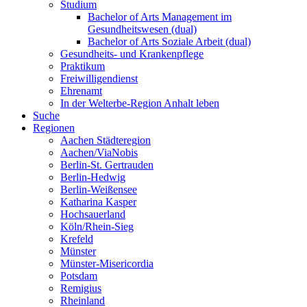
Studium
Bachelor of Arts Management im
Gesundheitswesen (dual)
Bachelor of Arts Soziale Arbeit (dual)
Gesundheits- und Krankenpflege
Praktikum
Freiwilligendienst
Ehrenamt
In der Welterbe-Region Anhalt leben
Suche
Regionen
Aachen Städteregion
Aachen/ViaNobis
Berlin-St. Gertrauden
Berlin-Hedwig
Berlin-Weißensee
Katharina Kasper
Hochsauerland
Köln/Rhein-Sieg
Krefeld
Münster
Münster-Misericordia
Potsdam
Remigius
Rheinland