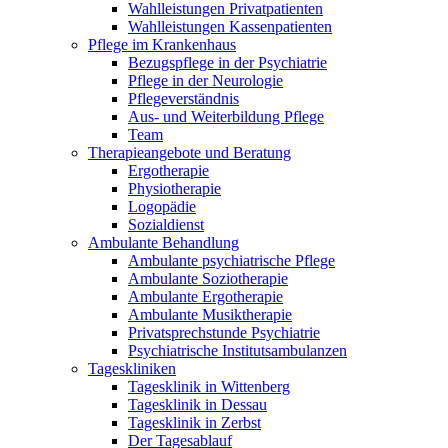
Wahlleistungen Privatpatienten
Wahlleistungen Kassenpatienten
Pflege im Krankenhaus
Bezugspflege in der Psychiatrie
Pflege in der Neurologie
Pflegeverständnis
Aus- und Weiterbildung Pflege
Team
Therapieangebote und Beratung
Ergotherapie
Physiotherapie
Logopädie
Sozialdienst
Ambulante Behandlung
Ambulante psychiatrische Pflege
Ambulante Soziotherapie
Ambulante Ergotherapie
Ambulante Musiktherapie
Privatsprechstunde Psychiatrie
Psychiatrische Institutsambulanzen
Tageskliniken
Tagesklinik in Wittenberg
Tagesklinik in Dessau
Tagesklinik in Zerbst
Der Tagesablauf