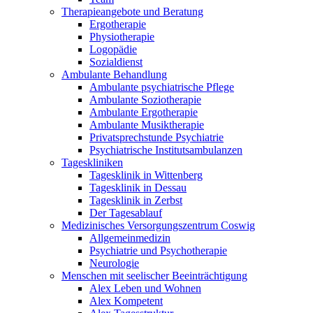
Therapieangebote und Beratung
Ergotherapie
Physiotherapie
Logopädie
Sozialdienst
Ambulante Behandlung
Ambulante psychiatrische Pflege
Ambulante Soziotherapie
Ambulante Ergotherapie
Ambulante Musiktherapie
Privatsprechstunde Psychiatrie
Psychiatrische Institutsambulanzen
Tageskliniken
Tagesklinik in Wittenberg
Tagesklinik in Dessau
Tagesklinik in Zerbst
Der Tagesablauf
Medizinisches Versorgungszentrum Coswig
Allgemeinmedizin
Psychiatrie und Psychotherapie
Neurologie
Menschen mit seelischer Beeinträchtigung
Alex Leben und Wohnen
Alex Kompetent