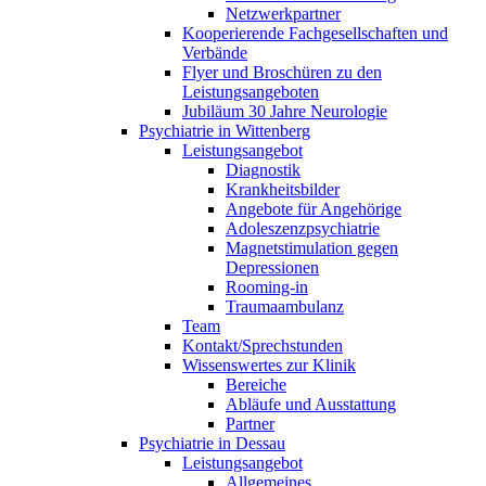
Netzwerkpartner
Kooperierende Fachgesellschaften und
Verbände
Flyer und Broschüren zu den
Leistungsangeboten
Jubiläum 30 Jahre Neurologie
Psychiatrie in Wittenberg
Leistungsangebot
Diagnostik
Krankheitsbilder
Angebote für Angehörige
Adoleszenzpsychiatrie
Magnetstimulation gegen
Depressionen
Rooming-in
Traumaambulanz
Team
Kontakt/Sprechstunden
Wissenswertes zur Klinik
Bereiche
Abläufe und Ausstattung
Partner
Psychiatrie in Dessau
Leistungsangebot
Allgemeines