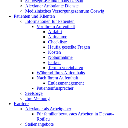
St. Joseph-Krankenhaus Dessau
Alexianer Ambulante Dienste
Medizinisches Versorgungszentrum Coswig
Patienten und Klienten
Informationen für Patienten
Vor Ihrem Aufenthalt
Anfahrt
Aufnahme
Checkliste
Häufig gestellte Fragen
Kosten
Notaufnahme
Parken
Termin vereinbaren
Während Ihres Aufenthalts
Nach Ihrem Aufenthalt
Entlassmanagement
Patientenfürsprecher
Seelsorge
Ihre Meinung
Karriere
Alexianer als Arbeitgeber
Für familienbewusstes Arbeiten in Dessau-
Roßlau
Stellenangebote