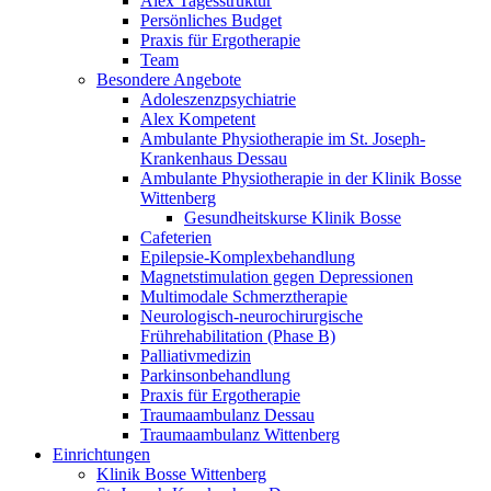
Alex Tagesstruktur
Persönliches Budget
Praxis für Ergotherapie
Team
Besondere Angebote
Adoleszenzpsychiatrie
Alex Kompetent
Ambulante Physiotherapie im St. Joseph-
Krankenhaus Dessau
Ambulante Physiotherapie in der Klinik Bosse
Wittenberg
Gesundheitskurse Klinik Bosse
Cafeterien
Epilepsie-Komplexbehandlung
Magnetstimulation gegen Depressionen
Multimodale Schmerztherapie
Neurologisch-neurochirurgische
Frührehabilitation (Phase B)
Palliativmedizin
Parkinsonbehandlung
Praxis für Ergotherapie
Traumaambulanz Dessau
Traumaambulanz Wittenberg
Einrichtungen
Klinik Bosse Wittenberg