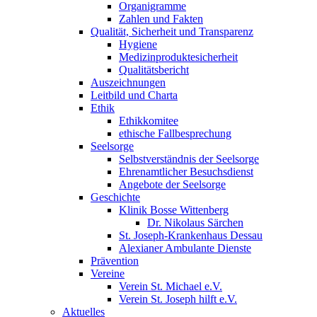
Organigramme
Zahlen und Fakten
Qualität, Sicherheit und Transparenz
Hygiene
Medizinproduktesicherheit
Qualitätsbericht
Auszeichnungen
Leitbild und Charta
Ethik
Ethikkomitee
ethische Fallbesprechung
Seelsorge
Selbstverständnis der Seelsorge
Ehrenamtlicher Besuchsdienst
Angebote der Seelsorge
Geschichte
Klinik Bosse Wittenberg
Dr. Nikolaus Särchen
St. Joseph-Krankenhaus Dessau
Alexianer Ambulante Dienste
Prävention
Vereine
Verein St. Michael e.V.
Verein St. Joseph hilft e.V.
Aktuelles