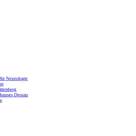
 für Neurologie
ge
ittenberg
nhauses Dessau
te