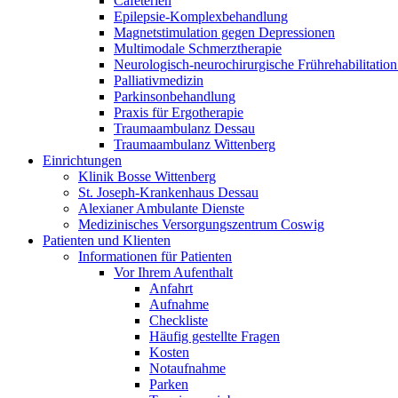
Cafeterien
Epilepsie-Komplexbehandlung
Magnetstimulation gegen Depressionen
Multimodale Schmerztherapie
Neurologisch-neurochirurgische Frührehabilitation
Palliativmedizin
Parkinsonbehandlung
Praxis für Ergotherapie
Traumaambulanz Dessau
Traumaambulanz Wittenberg
Einrichtungen
Klinik Bosse Wittenberg
St. Joseph-Krankenhaus Dessau
Alexianer Ambulante Dienste
Medizinisches Versorgungszentrum Coswig
Patienten und Klienten
Informationen für Patienten
Vor Ihrem Aufenthalt
Anfahrt
Aufnahme
Checkliste
Häufig gestellte Fragen
Kosten
Notaufnahme
Parken