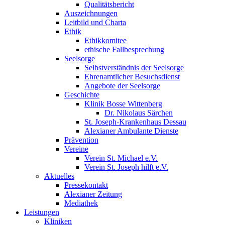
Qualitätsbericht
Auszeichnungen
Leitbild und Charta
Ethik
Ethikkomitee
ethische Fallbesprechung
Seelsorge
Selbstverständnis der Seelsorge
Ehrenamtlicher Besuchsdienst
Angebote der Seelsorge
Geschichte
Klinik Bosse Wittenberg
Dr. Nikolaus Särchen
St. Joseph-Krankenhaus Dessau
Alexianer Ambulante Dienste
Prävention
Vereine
Verein St. Michael e.V.
Verein St. Joseph hilft e.V.
Aktuelles
Pressekontakt
Alexianer Zeitung
Mediathek
Leistungen
Kliniken