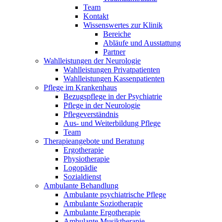
Team
Kontakt
Wissenswertes zur Klinik
Bereiche
Abläufe und Ausstattung
Partner
Wahlleistungen der Neurologie
Wahlleistungen Privatpatienten
Wahlleistungen Kassenpatienten
Pflege im Krankenhaus
Bezugspflege in der Psychiatrie
Pflege in der Neurologie
Pflegeverständnis
Aus- und Weiterbildung Pflege
Team
Therapieangebote und Beratung
Ergotherapie
Physiotherapie
Logopädie
Sozialdienst
Ambulante Behandlung
Ambulante psychiatrische Pflege
Ambulante Soziotherapie
Ambulante Ergotherapie
Ambulante Musiktherapie