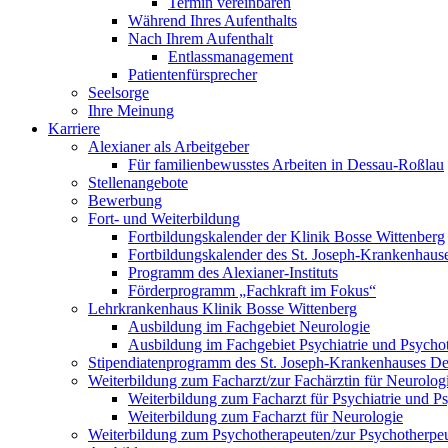
Termin vereinbaren
Während Ihres Aufenthalts
Nach Ihrem Aufenthalt
Entlassmanagement
Patientenfürsprecher
Seelsorge
Ihre Meinung
Karriere
Alexianer als Arbeitgeber
Für familienbewusstes Arbeiten in Dessau-Roßlau
Stellenangebote
Bewerbung
Fort- und Weiterbildung
Fortbildungskalender der Klinik Bosse Wittenberg
Fortbildungskalender des St. Joseph-Krankenhaus
Programm des Alexianer-Instituts
Förderprogramm „Fachkraft im Fokus“
Lehrkrankenhaus Klinik Bosse Wittenberg
Ausbildung im Fachgebiet Neurologie
Ausbildung im Fachgebiet Psychiatrie und Psycho
Stipendiatenprogramm des St. Joseph-Krankenhauses D
Weiterbildung zum Facharzt/zur Fachärztin für Neurologi
Weiterbildung zum Facharzt für Psychiatrie und P
Weiterbildung zum Facharzt für Neurologie
Weiterbildung zum Psychotherapeuten/zur Psychotherpeu