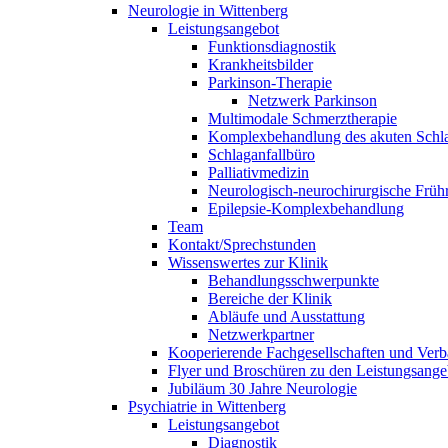
Neurologie in Wittenberg
Leistungsangebot
Funktionsdiagnostik
Krankheitsbilder
Parkinson-Therapie
Netzwerk Parkinson
Multimodale Schmerztherapie
Komplexbehandlung des akuten Schla
Schlaganfallbüro
Palliativmedizin
Neurologisch-neurochirurgische Frühr
Epilepsie-Komplexbehandlung
Team
Kontakt/Sprechstunden
Wissenswertes zur Klinik
Behandlungsschwerpunkte
Bereiche der Klinik
Abläufe und Ausstattung
Netzwerkpartner
Kooperierende Fachgesellschaften und Ver
Flyer und Broschüren zu den Leistungsange
Jubiläum 30 Jahre Neurologie
Psychiatrie in Wittenberg
Leistungsangebot
Diagnostik