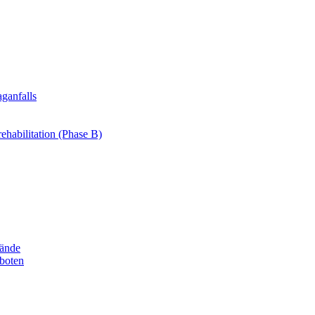
ganfalls
ehabilitation (Phase B)
bände
boten