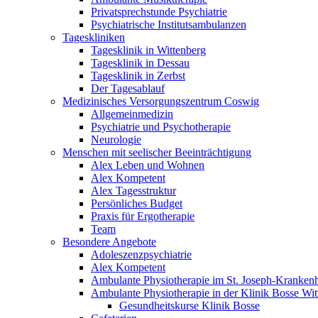
Privatsprechstunde Psychiatrie
Psychiatrische Institutsambulanzen
Tageskliniken
Tagesklinik in Wittenberg
Tagesklinik in Dessau
Tagesklinik in Zerbst
Der Tagesablauf
Medizinisches Versorgungszentrum Coswig
Allgemeinmedizin
Psychiatrie und Psychotherapie
Neurologie
Menschen mit seelischer Beeinträchtigung
Alex Leben und Wohnen
Alex Kompetent
Alex Tagesstruktur
Persönliches Budget
Praxis für Ergotherapie
Team
Besondere Angebote
Adoleszenzpsychiatrie
Alex Kompetent
Ambulante Physiotherapie im St. Joseph-Kranken
Ambulante Physiotherapie in der Klinik Bosse Wit
Gesundheitskurse Klinik Bosse