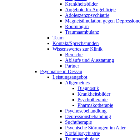
Krankheitsbilder
Angebote für Angehörige
Adoleszenzpsychiatrie
Magnetstimulation gegen Depression
Rooming-in
Traumaambulanz
Team
Kontakt/Sprechstunden
Wissenswertes zur Klinik
Bereiche
Abläufe und Ausstattung
Partner
Psychiatrie in Dessau
Leistungsangebot
Allgemeines
Diagnostik
Krankheitsbilder
Psychotherapie
Pharmakotherapie
Psychosebehandlung
Depressionsbehandung
Suchttherapie
Psychische Störungen im Alter
Notfallpsychiatrie
Traumaambulanz