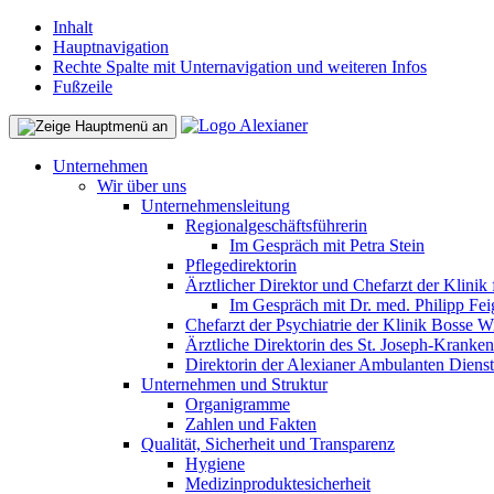
Inhalt
Hauptnavigation
Rechte Spalte mit Unternavigation und weiteren Infos
Fußzeile
Unternehmen
Wir über uns
Unternehmensleitung
Regionalgeschäftsführerin
Im Gespräch mit Petra Stein
Pflegedirektorin
Ärztlicher Direktor und Chefarzt der Klinik
Im Gespräch mit Dr. med. Philipp Fei
Chefarzt der Psychiatrie der Klinik Bosse W
Ärztliche Direktorin des St. Joseph-Kranke
Direktorin der Alexianer Ambulanten Diens
Unternehmen und Struktur
Organigramme
Zahlen und Fakten
Qualität, Sicherheit und Transparenz
Hygiene
Medizinproduktesicherheit