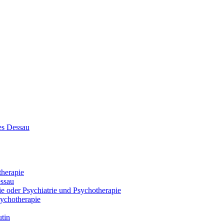
es Dessau
therapie
essau
e oder Psychiatrie und Psychotherapie
sychotherapie
tin