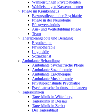
Wahlleistungen Privatpatienten
Wahlleistungen Kassenpatienten
Pflege im Krankenhaus
Bezugspflege in der Psychiatrie
Pflege in der Neurologie
Pflegeverständnis
Aus- und Weiterbildung Pflege
Team
Therapieangebote und Beratung
Ergotherapie
Physiotherapie
Logopädie
Sozialdienst
Ambulante Behandlung
Ambulante psychiatrische Pflege
Ambulante Soziotherapie
Ambulante Ergotherapie
Ambulante Musiktherapie
Privatsprechstunde Psychiatrie
Psychiatrische Institutsambulanzen
Tageskliniken
Tagesklinik in Wittenberg
Tagesklinik in Dessau
Tagesklinik in Zerbst
Der Tagesablauf