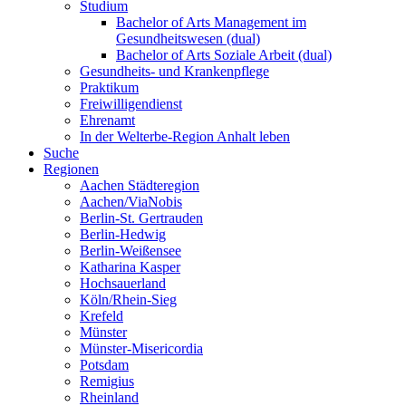
Studium
Bachelor of Arts Management im
Gesundheitswesen (dual)
Bachelor of Arts Soziale Arbeit (dual)
Gesundheits- und Krankenpflege
Praktikum
Freiwilligendienst
Ehrenamt
In der Welterbe-Region Anhalt leben
Suche
Regionen
Aachen Städteregion
Aachen/ViaNobis
Berlin-St. Gertrauden
Berlin-Hedwig
Berlin-Weißensee
Katharina Kasper
Hochsauerland
Köln/Rhein-Sieg
Krefeld
Münster
Münster-Misericordia
Potsdam
Remigius
Rheinland