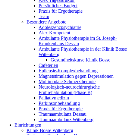
Alex Tagesstruktur
Persönliches Budget
Praxis für Ergotherapie
Team
Besondere Angebote
Adoleszenzpsychiatrie
Alex Kompetent
Ambulante Physiotherapie im St. Joseph-
Krankenhaus Dessau
Ambulante Physiotherapie in der Klinik Bosse
Wittenberg
Gesundheitskurse Klinik Bosse
Cafeterien
Epilepsie-Komplexbehandlung
Magnetstimulation gegen Depressionen
Multimodale Schmerztherapie
Neurologisch-neurochirurgische
Frührehabilitation (Phase B)
Palliativmedizin
Parkinsonbehandlung
Praxis für Ergotherapie
Traumaambulanz Dessau
Traumaambulanz Wittenberg
Einrichtungen
Klinik Bosse Wittenberg