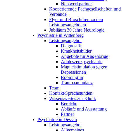
Netzwerkpartner
Kooperierende Fachgesellschaften und
Verbände
Flyer und Broschüren zu den
Leistungsangeboten
Jubiläum 30 Jahre Neurologie
Psychiatrie in Wittenberg
Leistungsangebot
Diagnostik
Krankheitsbilder
Angebote für Angehörige
Adoleszenzpsychiatrie
Magnetstimulation gegen
Depressionen
Rooming-in
Traumaambulanz
Team
Kontakt/Sprechstunden
Wissenswertes zur Klinik
Bereiche
Abläufe und Ausstattung
Partner
Psychiatrie in Dessau
Leistungsangebot
Allgemeines