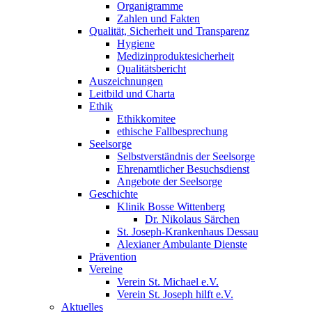
Organigramme
Zahlen und Fakten
Qualität, Sicherheit und Transparenz
Hygiene
Medizinproduktesicherheit
Qualitätsbericht
Auszeichnungen
Leitbild und Charta
Ethik
Ethikkomitee
ethische Fallbesprechung
Seelsorge
Selbstverständnis der Seelsorge
Ehrenamtlicher Besuchsdienst
Angebote der Seelsorge
Geschichte
Klinik Bosse Wittenberg
Dr. Nikolaus Särchen
St. Joseph-Krankenhaus Dessau
Alexianer Ambulante Dienste
Prävention
Vereine
Verein St. Michael e.V.
Verein St. Joseph hilft e.V.
Aktuelles