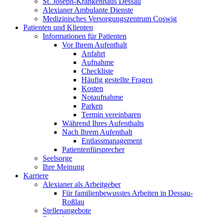
St. Joseph-Krankenhaus Dessau
Alexianer Ambulante Dienste
Medizinisches Versorgungszentrum Coswig
Patienten und Klienten
Informationen für Patienten
Vor Ihrem Aufenthalt
Anfahrt
Aufnahme
Checkliste
Häufig gestellte Fragen
Kosten
Notaufnahme
Parken
Termin vereinbaren
Während Ihres Aufenthalts
Nach Ihrem Aufenthalt
Entlassmanagement
Patientenfürsprecher
Seelsorge
Ihre Meinung
Karriere
Alexianer als Arbeitgeber
Für familienbewusstes Arbeiten in Dessau-
Roßlau
Stellenangebote