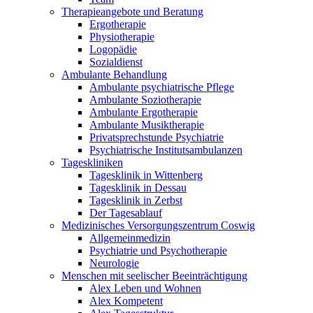
Therapieangebote und Beratung
Ergotherapie
Physiotherapie
Logopädie
Sozialdienst
Ambulante Behandlung
Ambulante psychiatrische Pflege
Ambulante Soziotherapie
Ambulante Ergotherapie
Ambulante Musiktherapie
Privatsprechstunde Psychiatrie
Psychiatrische Institutsambulanzen
Tageskliniken
Tagesklinik in Wittenberg
Tagesklinik in Dessau
Tagesklinik in Zerbst
Der Tagesablauf
Medizinisches Versorgungszentrum Coswig
Allgemeinmedizin
Psychiatrie und Psychotherapie
Neurologie
Menschen mit seelischer Beeinträchtigung
Alex Leben und Wohnen
Alex Kompetent