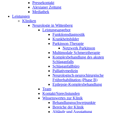
Pressekontakt
Alexianer Zeitung
Mediathek
Leistungen
Kliniken
Neurologie in Wittenberg
Leistungsangebot
Funktionsdiagnostik
Krankheitsbilder
Parkinson-Therapie
Netzwerk Parkinson
Multimodale Schmerztherapie
Komplexbehandlung des akuten
Schlaganfalls
Schlaganfallbüro
Palliativmedizin
Neurologisch-neurochirurgische
Frührehabilitation (Phase B)
Epilepsie-Komplexbehandlung
Team
Kontakt/Sprechstunden
Wissenswertes zur Klinik
Behandlungsschwerpunkte
Bereiche der Klinik
Abläufe und Ausstattung