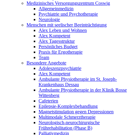
Medizinisches Versorgungszentrum Coswig
Allgemeinmedizin
Psychiatrie und Psychotherapie
Neurologie
Menschen mit seelischer Beeinträchtigung
Alex Leben und Wohnen
Alex Kompetent
Alex Tagesstruktur
Persönliches Budget
Praxis für Ergotherapie
Team
Besondere Angebote
Adoleszenzpsychiatrie
Alex Kompetent
Ambulante Physiotherapie im St. Joseph-
Krankenhaus Dessau
Ambulante Physiotherapie in der Klinik Bosse
Wittenberg
Cafeterien
Epilepsie-Komplexbehandlung
Magnetstimulation gegen Depressionen
Multimodale Schmerztherapie
Neurologisch-neurochirurgische
Frührehabilitation (Phase B)
Palliativmedizin