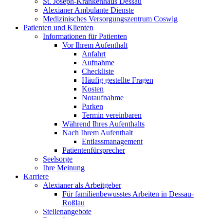
St. Joseph-Krankenhaus Dessau
Alexianer Ambulante Dienste
Medizinisches Versorgungszentrum Coswig
Patienten und Klienten
Informationen für Patienten
Vor Ihrem Aufenthalt
Anfahrt
Aufnahme
Checkliste
Häufig gestellte Fragen
Kosten
Notaufnahme
Parken
Termin vereinbaren
Während Ihres Aufenthalts
Nach Ihrem Aufenthalt
Entlassmanagement
Patientenfürsprecher
Seelsorge
Ihre Meinung
Karriere
Alexianer als Arbeitgeber
Für familienbewusstes Arbeiten in Dessau-
Roßlau
Stellenangebote