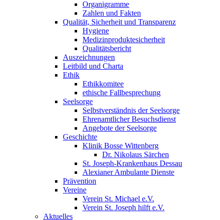
Organigramme
Zahlen und Fakten
Qualität, Sicherheit und Transparenz
Hygiene
Medizinproduktesicherheit
Qualitätsbericht
Auszeichnungen
Leitbild und Charta
Ethik
Ethikkomitee
ethische Fallbesprechung
Seelsorge
Selbstverständnis der Seelsorge
Ehrenamtlicher Besuchsdienst
Angebote der Seelsorge
Geschichte
Klinik Bosse Wittenberg
Dr. Nikolaus Särchen
St. Joseph-Krankenhaus Dessau
Alexianer Ambulante Dienste
Prävention
Vereine
Verein St. Michael e.V.
Verein St. Joseph hilft e.V.
Aktuelles