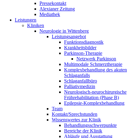
Pressekontakt
Alexianer Zeitung
Mediathek
Leistungen
Kliniken
Neurologie in Wittenberg
Leistungsangebot
Funktionsdiagnostik
Krankheitsbilder
Parkinson-Therapie
Netzwerk Parkinson
Multimodale Schmerztherapie
Komplexbehandlung des akuten
Schlaganfalls
Schlaganfallbüro
Palliativmedizin
Neurologisch-neurochirurgische
Frührehabilitation (Phase B)
Epilepsie-Komplexbehandlung
Team
Kontakt/Sprechstunden
Wissenswertes zur Klinik
Behandlungsschwerpunkte
Bereiche der Klinik
Abläufe und Ausstattung