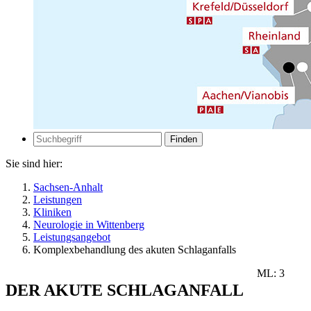
Zur
Suche
Suche
Sie sind hier:
Sachsen-Anhalt
Leistungen
Kliniken
Neurologie in Wittenberg
Leistungsangebot
Komplexbehandlung des akuten Schlaganfalls
ML: 3
DER AKUTE SCHLAGANFALL