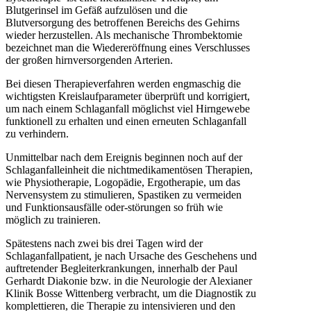
Blutgerinsel im Gefäß aufzulösen und die
Blutversorgung des betroffenen Bereichs des Gehirns
wieder herzustellen. Als mechanische Thrombektomie
bezeichnet man die Wiedereröffnung eines Verschlusses
der großen hirnversorgenden Arterien.
Bei diesen Therapieverfahren werden engmaschig die
wichtigsten Kreislaufparameter überprüft und korrigiert,
um nach einem Schlaganfall möglichst viel Hirngewebe
funktionell zu erhalten und einen erneuten Schlaganfall
zu verhindern.
Unmittelbar nach dem Ereignis beginnen noch auf der
Schlaganfalleinheit die nichtmedikamentösen Therapien,
wie Physiotherapie, Logopädie, Ergotherapie, um das
Nervensystem zu stimulieren, Spastiken zu vermeiden
und Funktionsausfälle oder-störungen so früh wie
möglich zu trainieren.
Spätestens nach zwei bis drei Tagen wird der
Schlaganfallpatient, je nach Ursache des Geschehens und
auftretender Begleiterkrankungen, innerhalb der Paul
Gerhardt Diakonie bzw. in die Neurologie der Alexianer
Klinik Bosse Wittenberg verbracht, um die Diagnostik zu
komplettieren, die Therapie zu intensivieren und den