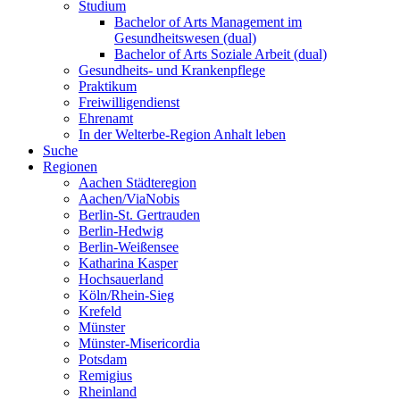
Studium
Bachelor of Arts Management im
Gesundheitswesen (dual)
Bachelor of Arts Soziale Arbeit (dual)
Gesundheits- und Krankenpflege
Praktikum
Freiwilligendienst
Ehrenamt
In der Welterbe-Region Anhalt leben
Suche
Regionen
Aachen Städteregion
Aachen/ViaNobis
Berlin-St. Gertrauden
Berlin-Hedwig
Berlin-Weißensee
Katharina Kasper
Hochsauerland
Köln/Rhein-Sieg
Krefeld
Münster
Münster-Misericordia
Potsdam
Remigius
Rheinland