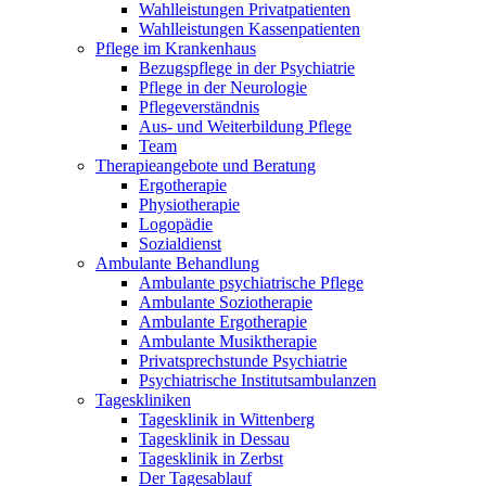
Wahlleistungen Privatpatienten
Wahlleistungen Kassenpatienten
Pflege im Krankenhaus
Bezugspflege in der Psychiatrie
Pflege in der Neurologie
Pflegeverständnis
Aus- und Weiterbildung Pflege
Team
Therapieangebote und Beratung
Ergotherapie
Physiotherapie
Logopädie
Sozialdienst
Ambulante Behandlung
Ambulante psychiatrische Pflege
Ambulante Soziotherapie
Ambulante Ergotherapie
Ambulante Musiktherapie
Privatsprechstunde Psychiatrie
Psychiatrische Institutsambulanzen
Tageskliniken
Tagesklinik in Wittenberg
Tagesklinik in Dessau
Tagesklinik in Zerbst
Der Tagesablauf