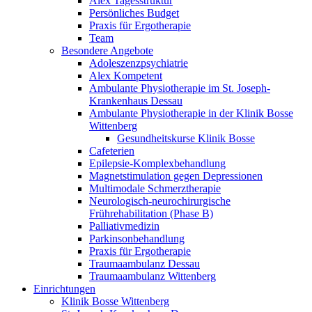
Alex Tagesstruktur
Persönliches Budget
Praxis für Ergotherapie
Team
Besondere Angebote
Adoleszenzpsychiatrie
Alex Kompetent
Ambulante Physiotherapie im St. Joseph-
Krankenhaus Dessau
Ambulante Physiotherapie in der Klinik Bosse
Wittenberg
Gesundheitskurse Klinik Bosse
Cafeterien
Epilepsie-Komplexbehandlung
Magnetstimulation gegen Depressionen
Multimodale Schmerztherapie
Neurologisch-neurochirurgische
Frührehabilitation (Phase B)
Palliativmedizin
Parkinsonbehandlung
Praxis für Ergotherapie
Traumaambulanz Dessau
Traumaambulanz Wittenberg
Einrichtungen
Klinik Bosse Wittenberg