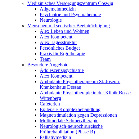
Medizinisches Versorgungszentrum Coswig
Allgemeinmedizin
Psychiatrie und Psychotherapie
Neurologie
Menschen mit seelischer Beeinträchtigung
Alex Leben und Wohnen
Alex Kompetent
Alex Tagesstruktur
Persönliches Budget
Praxis für Ergotherapie
Team
Besondere Angebote
Adoleszenzpsychiatrie
Alex Kompetent
Ambulante Physiotherapie im St. Joseph-
Krankenhaus Dessau
Ambulante Physiotherapie in der Klinik Bosse
Wittenberg
Cafeterien
Epilepsie-Komplexbehandlung
Magnetstimulation gegen Depressionen
Multimodale Schmerztherapie
Neurologisch-neurochirurgische
Frührehabilitation (Phase B)
Palliativmedizin