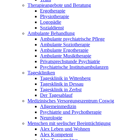
Therapieangebote und Beratung
Ergotherapie
Physiotherapie
Logopädie
Sozialdienst
Ambulante Behandlung
Ambulante psychiatrische Pflege
Ambulante Soziotherapie
Ambulante Ergotherapie
Ambulante Musiktherapie
Privatsprechstunde Psychiatrie
Psychiatrische Institutsambulanzen
Tageskliniken
Tagesklinik in Wittenberg
Tagesklinik in Dessau
Tagesklinik in Zerbst
Der Tagesablauf
Medizinisches Versorgungszentrum Coswig
Allgemeinmedizin
Psychiatrie und Psychotherapie
Neurologie
Menschen mit seelischer Beeinträchtigung
Alex Leben und Wohnen
Alex Kompetent