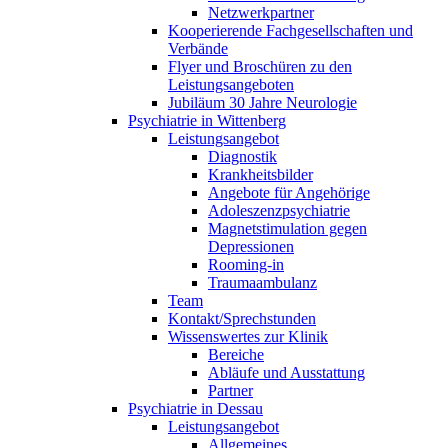
Netzwerkpartner
Kooperierende Fachgesellschaften und
Verbände
Flyer und Broschüren zu den
Leistungsangeboten
Jubiläum 30 Jahre Neurologie
Psychiatrie in Wittenberg
Leistungsangebot
Diagnostik
Krankheitsbilder
Angebote für Angehörige
Adoleszenzpsychiatrie
Magnetstimulation gegen
Depressionen
Rooming-in
Traumaambulanz
Team
Kontakt/Sprechstunden
Wissenswertes zur Klinik
Bereiche
Abläufe und Ausstattung
Partner
Psychiatrie in Dessau
Leistungsangebot
Allgemeines