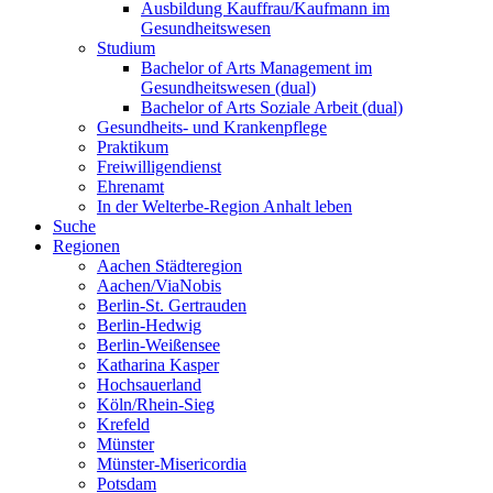
Ausbildung Kauffrau/Kaufmann im
Gesundheitswesen
Studium
Bachelor of Arts Management im
Gesundheitswesen (dual)
Bachelor of Arts Soziale Arbeit (dual)
Gesundheits- und Krankenpflege
Praktikum
Freiwilligendienst
Ehrenamt
In der Welterbe-Region Anhalt leben
Suche
Regionen
Aachen Städteregion
Aachen/ViaNobis
Berlin-St. Gertrauden
Berlin-Hedwig
Berlin-Weißensee
Katharina Kasper
Hochsauerland
Köln/Rhein-Sieg
Krefeld
Münster
Münster-Misericordia
Potsdam