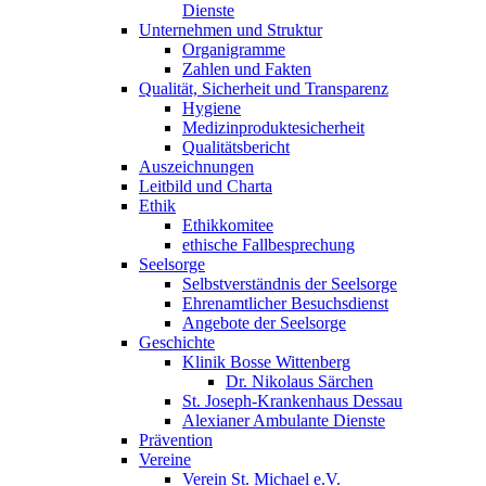
Dienste
Unternehmen und Struktur
Organigramme
Zahlen und Fakten
Qualität, Sicherheit und Transparenz
Hygiene
Medizinproduktesicherheit
Qualitätsbericht
Auszeichnungen
Leitbild und Charta
Ethik
Ethikkomitee
ethische Fallbesprechung
Seelsorge
Selbstverständnis der Seelsorge
Ehrenamtlicher Besuchsdienst
Angebote der Seelsorge
Geschichte
Klinik Bosse Wittenberg
Dr. Nikolaus Särchen
St. Joseph-Krankenhaus Dessau
Alexianer Ambulante Dienste
Prävention
Vereine
Verein St. Michael e.V.