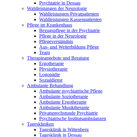
Psychiatrie in Dessau
Wahlleistungen der Neurologie
Wahlleistungen Privatpatienten
Wahlleistungen Kassenpatienten
Pflege im Krankenhaus
Bezugspflege in der Psychiatrie
Pflege in der Neurologie
Pflegeverständnis
Aus- und Weiterbildung Pflege
Team
Therapieangebote und Beratung
Ergotherapie
Physiotherapie
Logopädie
Sozialdienst
Ambulante Behandlung
Ambulante psychiatrische Pflege
Ambulante Soziotherapie
Ambulante Ergotherapie
Ambulante Musiktherapie
Privatsprechstunde Psychiatrie
Psychiatrische Institutsambulanzen
Tageskliniken
Tagesklinik in Wittenberg
Tagesklinik in Dessau