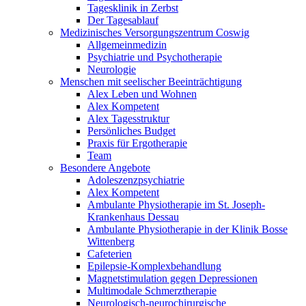
Tagesklinik in Zerbst
Der Tagesablauf
Medizinisches Versorgungszentrum Coswig
Allgemeinmedizin
Psychiatrie und Psychotherapie
Neurologie
Menschen mit seelischer Beeinträchtigung
Alex Leben und Wohnen
Alex Kompetent
Alex Tagesstruktur
Persönliches Budget
Praxis für Ergotherapie
Team
Besondere Angebote
Adoleszenzpsychiatrie
Alex Kompetent
Ambulante Physiotherapie im St. Joseph-
Krankenhaus Dessau
Ambulante Physiotherapie in der Klinik Bosse
Wittenberg
Cafeterien
Epilepsie-Komplexbehandlung
Magnetstimulation gegen Depressionen
Multimodale Schmerztherapie
Neurologisch-neurochirurgische