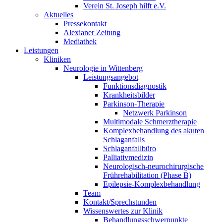
Verein St. Joseph hilft e.V.
Aktuelles
Pressekontakt
Alexianer Zeitung
Mediathek
Leistungen
Kliniken
Neurologie in Wittenberg
Leistungsangebot
Funktionsdiagnostik
Krankheitsbilder
Parkinson-Therapie
Netzwerk Parkinson
Multimodale Schmerztherapie
Komplexbehandlung des akuten
Schlaganfalls
Schlaganfallbüro
Palliativmedizin
Neurologisch-neurochirurgische
Frührehabilitation (Phase B)
Epilepsie-Komplexbehandlung
Team
Kontakt/Sprechstunden
Wissenswertes zur Klinik
Behandlungsschwerpunkte