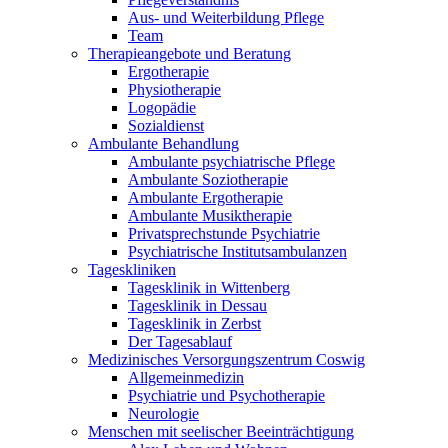
Aus- und Weiterbildung Pflege
Team
Therapieangebote und Beratung
Ergotherapie
Physiotherapie
Logopädie
Sozialdienst
Ambulante Behandlung
Ambulante psychiatrische Pflege
Ambulante Soziotherapie
Ambulante Ergotherapie
Ambulante Musiktherapie
Privatsprechstunde Psychiatrie
Psychiatrische Institutsambulanzen
Tageskliniken
Tagesklinik in Wittenberg
Tagesklinik in Dessau
Tagesklinik in Zerbst
Der Tagesablauf
Medizinisches Versorgungszentrum Coswig
Allgemeinmedizin
Psychiatrie und Psychotherapie
Neurologie
Menschen mit seelischer Beeinträchtigung