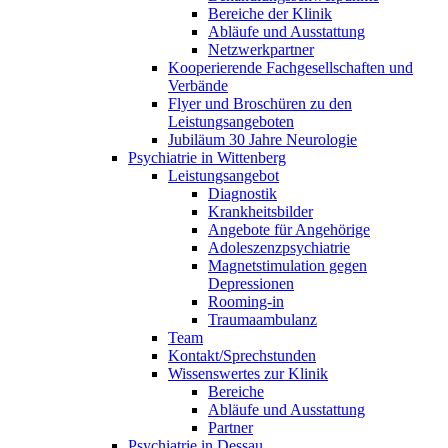
Bereiche der Klinik
Abläufe und Ausstattung
Netzwerkpartner
Kooperierende Fachgesellschaften und
Verbände
Flyer und Broschüren zu den
Leistungsangeboten
Jubiläum 30 Jahre Neurologie
Psychiatrie in Wittenberg
Leistungsangebot
Diagnostik
Krankheitsbilder
Angebote für Angehörige
Adoleszenzpsychiatrie
Magnetstimulation gegen
Depressionen
Rooming-in
Traumaambulanz
Team
Kontakt/Sprechstunden
Wissenswertes zur Klinik
Bereiche
Abläufe und Ausstattung
Partner
Psychiatrie in Dessau