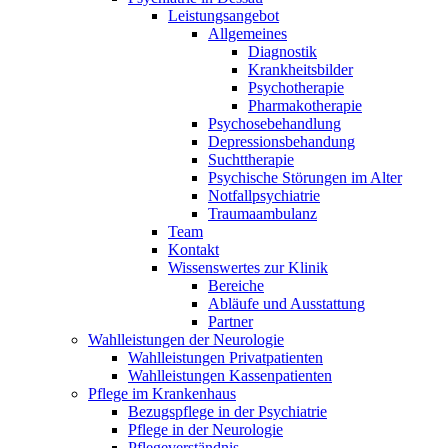
Leistungsangebot
Allgemeines
Diagnostik
Krankheitsbilder
Psychotherapie
Pharmakotherapie
Psychosebehandlung
Depressionsbehandung
Suchttherapie
Psychische Störungen im Alter
Notfallpsychiatrie
Traumaambulanz
Team
Kontakt
Wissenswertes zur Klinik
Bereiche
Abläufe und Ausstattung
Partner
Wahlleistungen der Neurologie
Wahlleistungen Privatpatienten
Wahlleistungen Kassenpatienten
Pflege im Krankenhaus
Bezugspflege in der Psychiatrie
Pflege in der Neurologie
Pflegeverständnis