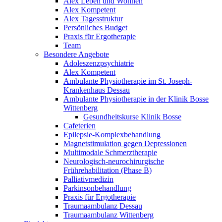
Alex Leben und Wohnen
Alex Kompetent
Alex Tagesstruktur
Persönliches Budget
Praxis für Ergotherapie
Team
Besondere Angebote
Adoleszenzpsychiatrie
Alex Kompetent
Ambulante Physiotherapie im St. Joseph-
Krankenhaus Dessau
Ambulante Physiotherapie in der Klinik Bosse
Wittenberg
Gesundheitskurse Klinik Bosse
Cafeterien
Epilepsie-Komplexbehandlung
Magnetstimulation gegen Depressionen
Multimodale Schmerztherapie
Neurologisch-neurochirurgische
Frührehabilitation (Phase B)
Palliativmedizin
Parkinsonbehandlung
Praxis für Ergotherapie
Traumaambulanz Dessau
Traumaambulanz Wittenberg