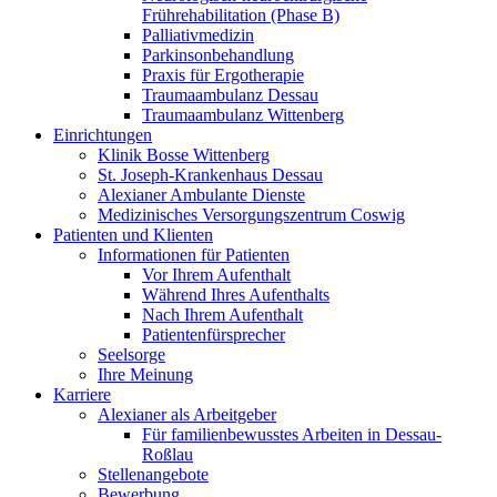
Frührehabilitation (Phase B)
Palliativmedizin
Parkinsonbehandlung
Praxis für Ergotherapie
Traumaambulanz Dessau
Traumaambulanz Wittenberg
Einrichtungen
Klinik Bosse Wittenberg
St. Joseph-Krankenhaus Dessau
Alexianer Ambulante Dienste
Medizinisches Versorgungszentrum Coswig
Patienten und Klienten
Informationen für Patienten
Vor Ihrem Aufenthalt
Während Ihres Aufenthalts
Nach Ihrem Aufenthalt
Patientenfürsprecher
Seelsorge
Ihre Meinung
Karriere
Alexianer als Arbeitgeber
Für familienbewusstes Arbeiten in Dessau-
Roßlau
Stellenangebote
Bewerbung