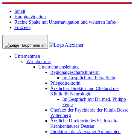
Inhalt
Hauptnavigation
Rechte Spalte mit Unternavigation und weiteren Infos
Fußzeile
Unternehmen
Wir über uns
Unternehmensleitung
Regionalgeschäftsführerin
Im Gespräch mit Petra Stein
Pflegedirektorin
Ärztlicher Direktor und Chefarzt der
Klinik für Neurologie
Im Gespräch mit Dr. med. Philipp
Feige
Chefarzt der Psychiatrie der Klinik Bosse
Wittenberg
Ärztliche Direktorin des St. Joseph-
Krankenhauses Dessau
Direktorin der Alexianer Ambulanten